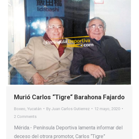
Murió Carlos “Tigre“ Barahona Fajardo
Boxeo
,
Yucatán
By
Juan Carlos Gutierrez
12 mayo, 2020
2 Comments
Mérida.- Península Deportiva lamenta informar del
deceso del otrora promotor, Carlos “Tigre”