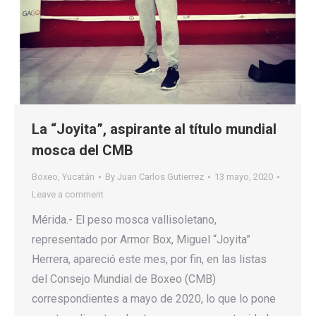
La “Joyita”, aspirante al título mundial
mosca del CMB
Boxeo
,
Yucatán
By
Juan Carlos Gutierrez
13 mayo, 2020
Leave a comment
Mérida.- El peso mosca vallisoletano,
representado por Armor Box, Miguel “Joyita”
Herrera, apareció este mes, por fin, en las listas
del Consejo Mundial de Boxeo (CMB)
correspondientes a mayo de 2020, lo que lo pone