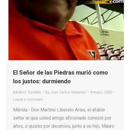
El Señor de las Piedras murió como
los justos: durmiendo
Béisbol
,
Yucatán
By
Juan Carlos Gutierrez
9 mayo, 2020
Leave a comment
Mérida.- Don Martino Liberato Arias, el afable
señor al que usted amigo aficionado conoció por
años, o quizás por decenios, junto a su hijo, Mauro