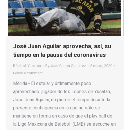
José Juan Aguilar aprovecha, así, su
tiempo en la pausa del coronavirus
Béisbol
,
Yucatán
By
Juan Carlos Gutierrez
8 mayo, 2020
Leave a comment
Mérida.- El estelar y últimamente poco
aprovechado jugador de los Leones de Yucatán,
José Juan Aguilar, no pierde el tempo durante la
presente contingencia en la que no sólo se
mantiene en forma en caso de que el play ball de
la Liga Mexicana de Béisbol (LMB) se escuche en