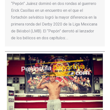
“Pepón” Juárez dominó en dos rondas al guerrero
Erick Casillas en un encuentro en el que el
fortachón selvático logró la mayor diferencia en la
primera ronda del Derby 2020 de la Liga Mexicana
de Béisbol (LMB). El “Pepón” derrotó al lanzador
de los bélicos en dos capítulos:…