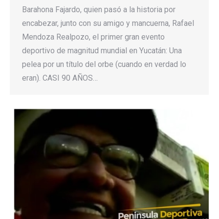
Barahona Fajardo, quien pasó a la historia por
encabezar, junto con su amigo y mancuerna, Rafael
Mendoza Realpozo, el primer gran evento
deportivo de magnitud mundial en Yucatán: Una
pelea por un título del orbe (cuando en verdad lo
eran). CASI 90 AÑOS…