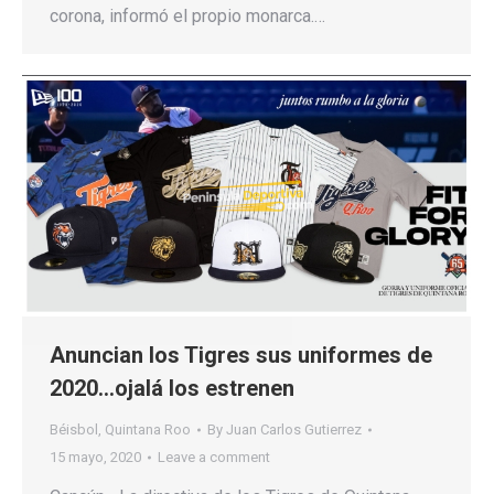
corona, informó el propio monarca.…
Anuncian los Tigres sus uniformes de
2020…ojalá los estrenen
Béisbol
,
Quintana Roo
By
Juan Carlos Gutierrez
15 mayo, 2020
Leave a comment