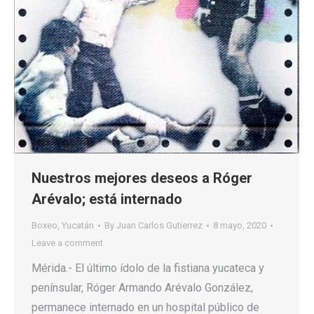
Nuestros mejores deseos a Róger
Arévalo; está internado
Boxeo
,
Yucatán
By
Juan Carlos Gutierrez
8 mayo, 2020
Leave a comment
Mérida.- El último ídolo de la fistiana yucateca y
penínsular, Róger Armando Arévalo González,
permanece internado en un hospital público de