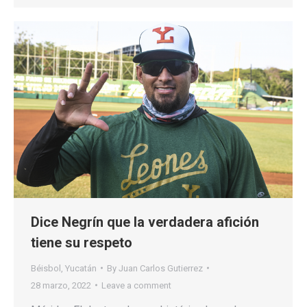
Dice Negrín que la verdadera afición
tiene su respeto
Béisbol
,
Yucatán
By
Juan Carlos Gutierrez
28 marzo, 2022
Leave a comment