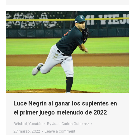
Luce Negrín al ganar los suplentes en
el primer juego melenudo de 2022
Béisbol
,
Yucatán
By
Juan Carlos Gutierrez
27 marzo, 2022
Leave a comment