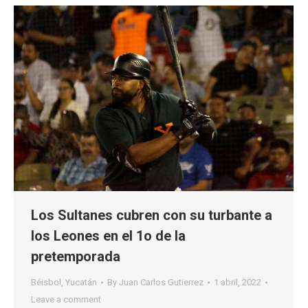
Los Sultanes cubren con su turbante a
los Leones en el 1o de la
pretemporada
Béisbol
,
Yucatán
By
Juan Carlos Gutierrez
1 abril, 2022
Leave a comment