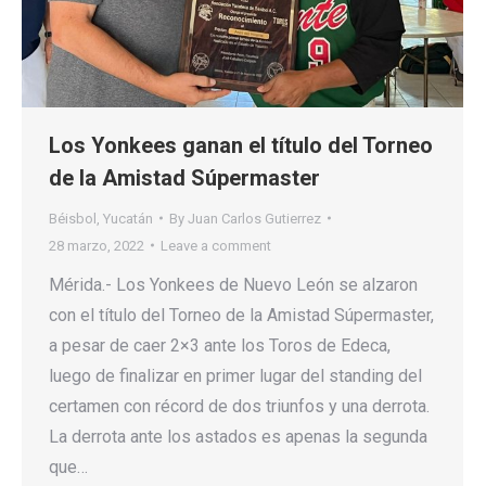
Los Yonkees ganan el título del Torneo
de la Amistad Súpermaster
Béisbol
,
Yucatán
By
Juan Carlos Gutierrez
28 marzo, 2022
Leave a comment
Mérida.- Los Yonkees de Nuevo León se alzaron
con el título del Torneo de la Amistad Súpermaster,
a pesar de caer 2×3 ante los Toros de Edeca,
luego de finalizar en primer lugar del standing del
certamen con récord de dos triunfos y una derrota.
La derrota ante los astados es apenas la segunda
que…