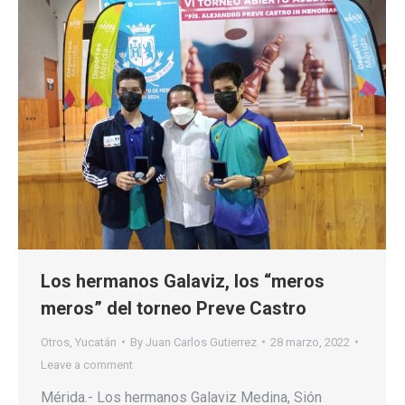
Los hermanos Galaviz, los “meros
meros” del torneo Preve Castro
Otros
,
Yucatán
By
Juan Carlos Gutierrez
28 marzo, 2022
Leave a comment
Mérida.- Los hermanos Galaviz Medina, Sión