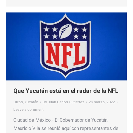
Que Yucatán está en el radar de la NFL
Otros
,
Yucatán
By
Juan Carlos Gutierrez
29 marzo, 2022
Leave a comment
Ciudad de México.- El Gobernador de Yucatán,
Mauricio Vila se reunió aquí con representantes de