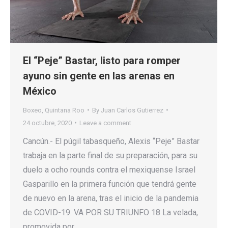
El “Peje” Bastar, listo para romper
ayuno sin gente en las arenas en
México
Boxeo
,
Quintana Roo
By
Juan Carlos Gutierrez
24 octubre, 2020
Leave a comment
Cancún.- El púgil tabasqueño, Alexis “Peje” Bastar
trabaja en la parte final de su preparación, para su
duelo a ocho rounds contra el mexiquense Israel
Gasparillo en la primera función que tendrá gente
de nuevo en la arena, tras el inicio de la pandemia
de COVID-19. VA POR SU TRIUNFO 18 La velada,
promovida por…