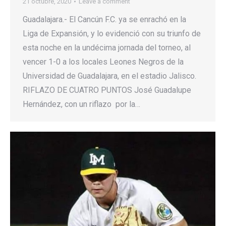
21 octubre, 2020
Leave a comment
Guadalajara.- El Cancún F.C. ya se enrachó en la
Liga de Expansión, y lo evidenció con su triunfo de
esta noche en la undécima jornada del torneo, al
vencer 1-0 a los locales Leones Negros de la
Universidad de Guadalajara, en el estadio Jalisco.
RIFLAZO DE CUATRO PUNTOS José Guadalupe
Hernández, con un riflazo por la…