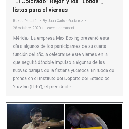
“El Colorado” Rejón y los “Lobos”,
listos para el viernes
Boxeo
,
Yucatán
By
Juan Carlos Gutierrez
28 octubre, 2020
Leave a comment
Mérida.- La empresa Max Boxing presentó este
día a algunos de los participantes de su cuarta
función del año, a celebrarse este viernes en la
que seguirá dándole impulso a algunas de las
nuevas barajas de la fistiana yucateca. En rueda de
prensa en el Instituto del Deporte del Estado de
Yucatán (IDEY), el presidente…