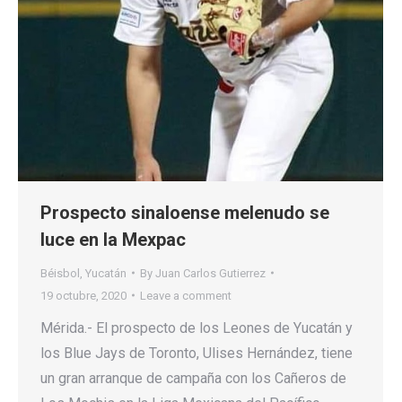
Prospecto sinaloense melenudo se
luce en la Mexpac
Béisbol
,
Yucatán
By
Juan Carlos Gutierrez
19 octubre, 2020
Leave a comment
Mérida.- El prospecto de los Leones de Yucatán y
los Blue Jays de Toronto, Ulises Hernández, tiene
un gran arranque de campaña con los Cañeros de