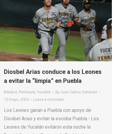
Diosbel Arias conduce a los Leones
a evitar la “limpia” en Puebla
Béisbol
,
Península
,
Yucatán
By
Juan Carlos Gutierrez
15 mayo, 2025
Leave a comment
Los Leones ganan a Puebla con apoyo de
Diosbel Arias y evitan la escoba Puebla.- Los
Leones de Yucatán evitaron esta noche la