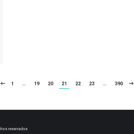
1
…
19
20
21
22
23
…
390
chos reservados