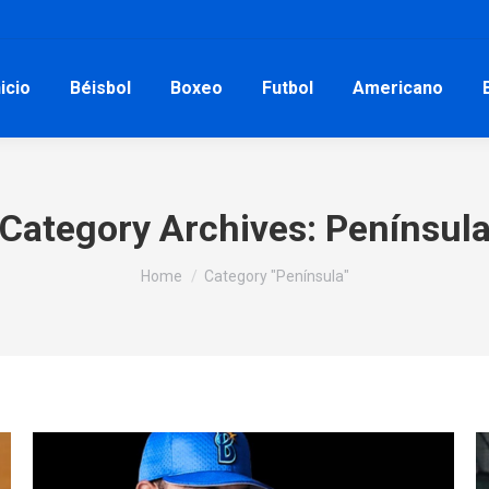
nicio
Béisbol
Boxeo
Futbol
Americano
Category Archives:
Penínsul
You are here:
Home
Category "Península"