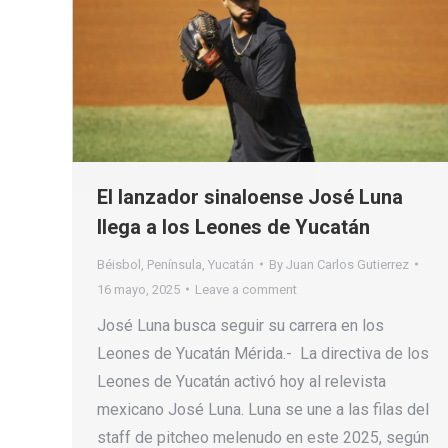
El lanzador sinaloense José Luna
llega a los Leones de Yucatán
Béisbol
,
Península
,
Yucatán
By
Juan Carlos Gutierrez
16 mayo, 2025
Leave a comment
José Luna busca seguir su carrera en los
Leones de Yucatán Mérida.- La directiva de los
Leones de Yucatán activó hoy al relevista
mexicano José Luna. Luna se une a las filas del
staff de pitcheo melenudo en este 2025, según