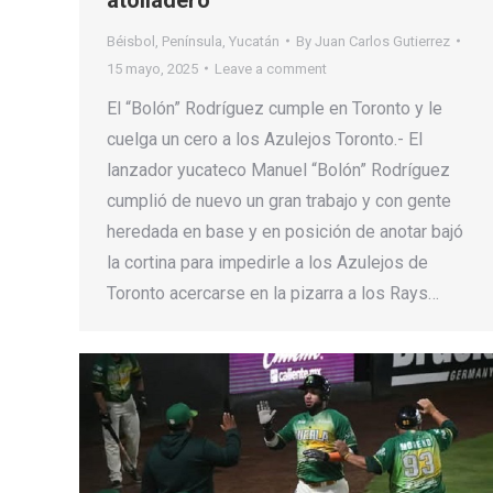
Béisbol
,
Península
,
Yucatán
By
Juan Carlos Gutierrez
15 mayo, 2025
Leave a comment
El “Bolón” Rodríguez cumple en Toronto y le
cuelga un cero a los Azulejos Toronto.- El
lanzador yucateco Manuel “Bolón” Rodríguez
cumplió de nuevo un gran trabajo y con gente
heredada en base y en posición de anotar bajó
la cortina para impedirle a los Azulejos de
Toronto acercarse en la pizarra a los Rays…