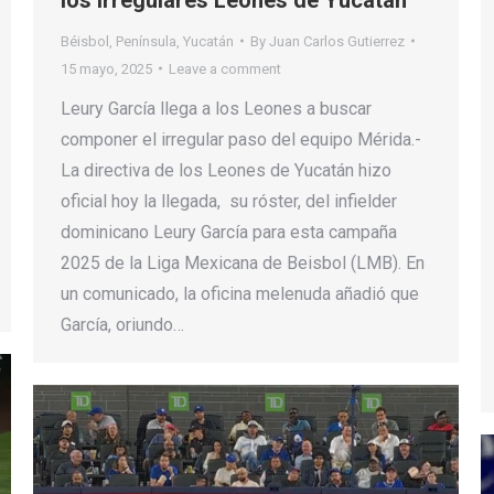
Béisbol
,
Península
,
Yucatán
By
Juan Carlos Gutierrez
15 mayo, 2025
Leave a comment
Leury García llega a los Leones a buscar
componer el irregular paso del equipo Mérida.-
La directiva de los Leones de Yucatán hizo
oficial hoy la llegada, su róster, del infielder
dominicano Leury García para esta campaña
2025 de la Liga Mexicana de Beisbol (LMB). En
un comunicado, la oficina melenuda añadió que
García, oriundo…