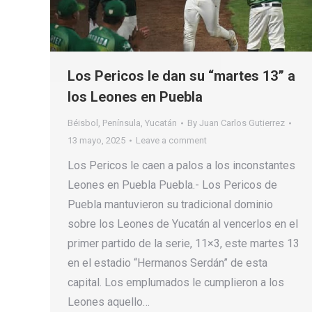
Los Pericos le dan su “martes 13” a
los Leones en Puebla
Béisbol
,
Península
,
Yucatán
By
Juan Carlos Gutierrez
13 mayo, 2025
Leave a comment
Los Pericos le caen a palos a los inconstantes
Leones en Puebla Puebla.- Los Pericos de
Puebla mantuvieron su tradicional dominio
sobre los Leones de Yucatán al vencerlos en el
primer partido de la serie, 11×3, este martes 13
en el estadio “Hermanos Serdán” de esta
capital. Los emplumados le cumplieron a los
Leones aquello…