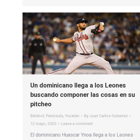
Un dominicano llega a los Leones
buscando componer las cosas en su
pitcheo
Béisbol
,
Península
,
Yucatán
By
Juan Carlos Gutierrez
12 mayo, 2025
Leave a comment
El dominicano Huascar Ynoa llega a los Leones