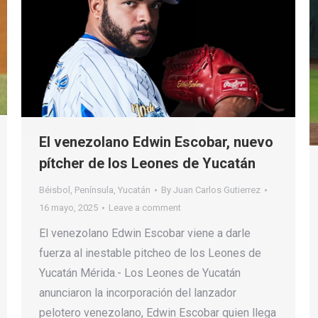
El venezolano Edwin Escobar, nuevo
pítcher de los Leones de Yucatán
Béisbol
,
Península
,
Yucatán
By
Juan Carlos Gutierrez
16 mayo, 2025
Leave a comment
El venezolano Edwin Escobar viene a darle
fuerza al inestable pitcheo de los Leones de
Yucatán Mérida.- Los Leones de Yucatán
anunciaron la incorporación del lanzador
pelotero venezolano, Edwin Escobar quien llega