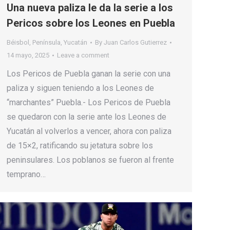
Una nueva paliza le da la serie a los
Pericos sobre los Leones en Puebla
Béisbol
,
Península
,
Yucatán
By
Juan Carlos Gutierrez
14 mayo, 2025
Leave a comment
Los Pericos de Puebla ganan la serie con una
paliza y siguen teniendo a los Leones de
“marchantes” Puebla.- Los Pericos de Puebla
se quedaron con la serie ante los Leones de
Yucatán al volverlos a vencer, ahora con paliza
de 15×2, ratificando su jetatura sobre los
peninsulares. Los poblanos se fueron al frente
temprano…