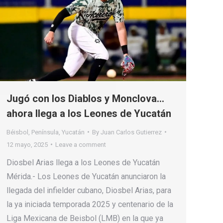
Jugó con los Diablos y Monclova…
ahora llega a los Leones de Yucatán
Béisbol
,
Península
,
Yucatán
By
Juan Carlos Gutierrez
12 mayo, 2025
Leave a comment
Diosbel Arias llega a los Leones de Yucatán
Mérida.- Los Leones de Yucatán anunciaron la
llegada del infielder cubano, Diosbel Arias, para
la ya iniciada temporada 2025 y centenario de la
Liga Mexicana de Beisbol (LMB) en la que ya