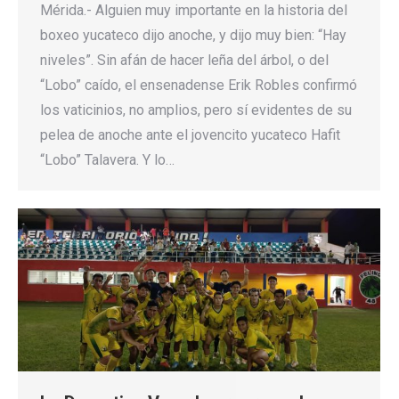
Mérida.- Alguien muy importante en la historia del
boxeo yucateco dijo anoche, y dijo muy bien: “Hay
niveles”. Sin afán de hacer leña del árbol, o del
“Lobo” caído, el ensenadense Erik Robles confirmó
los vaticinios, no amplios, pero sí evidentes de su
pelea de anoche ante el jovencito yucateco Hafit
“Lobo” Talavera. Y lo…