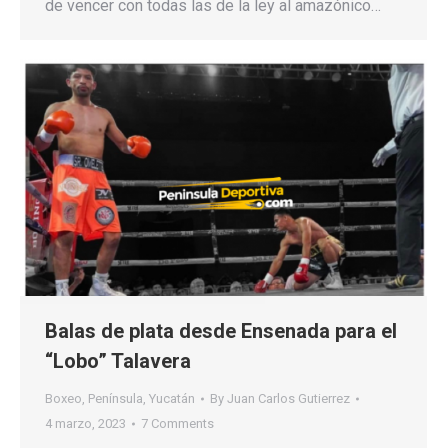
de vencer con todas las de la ley al amazónico…
Balas de plata desde Ensenada para el
“Lobo” Talavera
Boxeo
,
Península
,
Yucatán
By
Juan Carlos Gutierrez
4 marzo, 2023
7 Comments