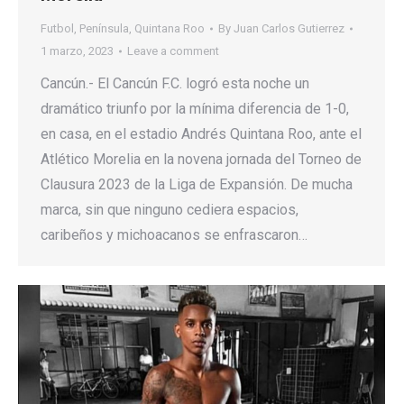
Futbol
,
Península
,
Quintana Roo
By
Juan Carlos Gutierrez
1 marzo, 2023
Leave a comment
Cancún.- El Cancún F.C. logró esta noche un
dramático triunfo por la mínima diferencia de 1-0,
en casa, en el estadio Andrés Quintana Roo, ante el
Atlético Morelia en la novena jornada del Torneo de
Clausura 2023 de la Liga de Expansión. De mucha
marca, sin que ninguno cediera espacios,
caribeños y michoacanos se enfrascaron…