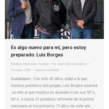
Es algo nuevo para mí, pero estoy
preparado: Luis Borges
Béisbol
,
Península
,
Yucatán
By
Juan Carlos Gutierrez
3 marzo, 2023
Leave a comment
Guadalajara.- Con solo 42 años, edad a la que
muchos peloteros aún juegan, Luis Borges asumirá
un reto al que muchos no acceden ni en sus 50´s,
60´s…o nunca. El yucateco, referente de la pelota
mexicana en los primeros 15 años de este aún