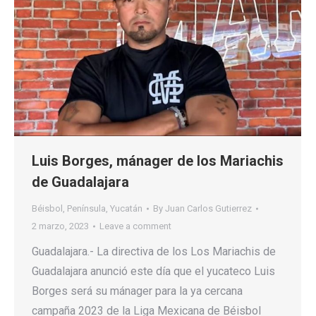
Luis Borges, mánager de los Mariachis
de Guadalajara
Béisbol
,
Península
,
Yucatán
By
Juan Carlos Gutierrez
2 marzo, 2023
Leave a comment
Guadalajara.- La directiva de los Los Mariachis de
Guadalajara anunció este día que el yucateco Luis
Borges será su mánager para la ya cercana
campaña 2023 de la Liga Mexicana de Béisbol