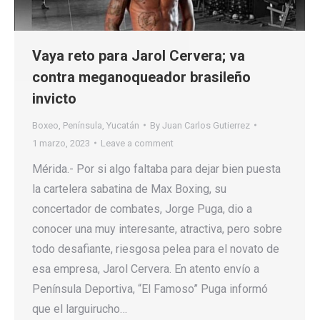
Vaya reto para Jarol Cervera; va
contra meganoqueador brasileño
invicto
Boxeo
,
Península
,
Yucatán
By
Juan Carlos Gutierrez
1 marzo, 2023
Leave a comment
Mérida.- Por si algo faltaba para dejar bien puesta
la cartelera sabatina de Max Boxing, su
concertador de combates, Jorge Puga, dio a
conocer una muy interesante, atractiva, pero sobre
todo desafiante, riesgosa pelea para el novato de
esa empresa, Jarol Cervera. En atento envío a
Península Deportiva, “El Famoso” Puga informó
que el larguirucho…