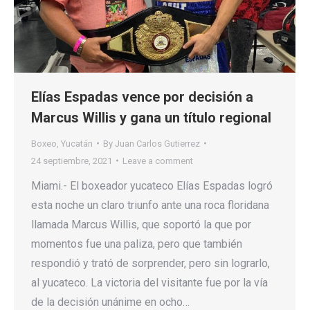
Elías Espadas vence por decisión a
Marcus Willis y gana un título regional
Boxeo
,
Yucatán
By
Juan Carlos Gutierrez
24 septiembre, 2021
Leave a comment
Miami.- El boxeador yucateco Elías Espadas logró
esta noche un claro triunfo ante una roca floridana
llamada Marcus Willis, que soportó la que por
momentos fue una paliza, pero que también
respondió y trató de sorprender, pero sin lograrlo,
al yucateco. La victoria del visitante fue por la vía
de la decisión unánime en ocho…