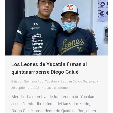
Los Leones de Yucatán firman al
quintanarroense Diego Galué
Béisbol
,
Quintana Roo
,
Yucatán
By
Juan Carlos Gutierrez
28 septiembre, 2021
Leave a comment
Mérida.- La directiva de los Leones de Yucatán
anunció, este día, la firma del lanzador zurdo,
Diego Galué, procedente de Quintana Roo, quien