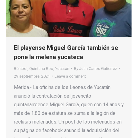
El playense Miguel García también se
pone la melena yucateca
Béisbol
,
Quintana Roo
,
Yucatán
By
Juan Carlos Gutierrez
29 septiembre, 2021
Leave a comment
Mérida.- La oficina de los Leones de Yucatán
anunció la contratación del jovencito
quintanarroense Miguel García, quien con 14 años y
más de 1.80 de estatura se suma a la legión de
reclutas melenudos. Un post de los melenudos en
su página de facebook anunció la adquisición del