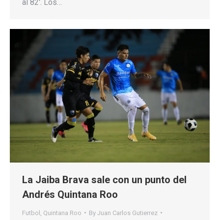
al 82′. Los…
La Jaiba Brava sale con un punto del
Andrés Quintana Roo
Futbol
,
Quintana Roo
By
Juan Carlos Gutierrez