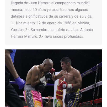
llegada de Juan Herrera al campeonato mundial
mosca, hace 40 años ya, aquí traemos algunos
detalles significativos de su carrera y de su vida.
1.- Nacimiento: 12 de enero de 1958 en Mérida,
Yucatán. 2.- Su nombre completo es Juan Antonio
Herrera Marrufo. 3.- Tuvo raíces profundas…