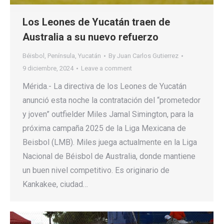
Los Leones de Yucatán traen de
Australia a su nuevo refuerzo
Béisbol
,
Península
,
Yucatán
By
Juan Carlos Gutierrez
9 diciembre, 2024
Leave a comment
Mérida.- La directiva de los Leones de Yucatán
anunció esta noche la contratación del “prometedor
y joven” outfielder Miles Jamal Simington, para la
próxima campaña 2025 de la Liga Mexicana de
Beisbol (LMB). Miles juega actualmente en la Liga
Nacional de Béisbol de Australia, donde mantiene
un buen nivel competitivo. Es originario de
Kankakee, ciudad…