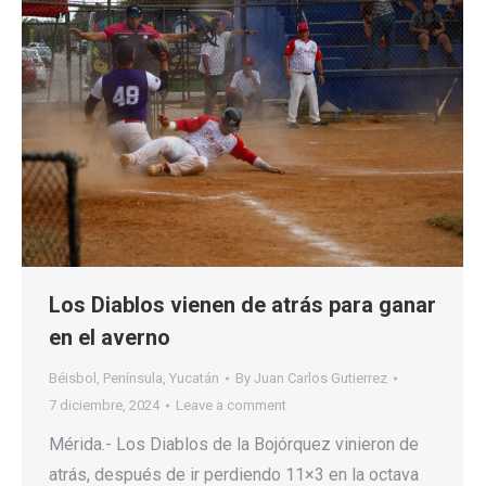
Los Diablos vienen de atrás para ganar
en el averno
Béisbol
,
Península
,
Yucatán
By
Juan Carlos Gutierrez
7 diciembre, 2024
Leave a comment
Mérida.- Los Diablos de la Bojórquez vinieron de
atrás, después de ir perdiendo 11×3 en la octava