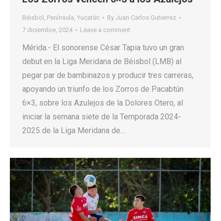
Béisbol
,
Península
,
Yucatán
By
Juan Carlos Gutierrez
7 diciembre, 2024
Leave a comment
Mérida.- El sonorense César Tapia tuvo un gran
debut en la Liga Meridana de Béisbol (LMB) al
pegar par de bambinazos y producir tres carreras,
apoyando un triunfo de los Zorros de Pacabtún
6×3, sobre los Azulejos de la Dolores Otero, al
iniciar la semana siete de la Temporada 2024-
2025 de la Liga Meridana de…