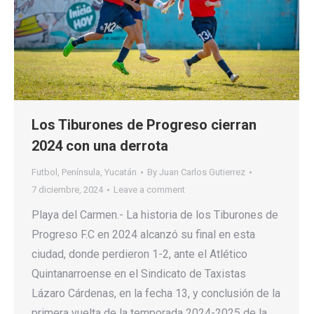
Los Tiburones de Progreso cierran
2024 con una derrota
Futbol
,
Península
,
Yucatán
By
Juan Carlos Gutierrez
7 diciembre, 2024
Leave a comment
Playa del Carmen.- La historia de los Tiburones de
Progreso F.C en 2024 alcanzó su final en esta
ciudad, donde perdieron 1-2, ante el Atlético
Quintanarroense en el Sindicato de Taxistas
Lázaro Cárdenas, en la fecha 13, y conclusión de la
primera vuelta de la temporada 2024-2025 de la