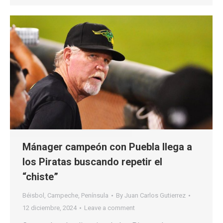
Mánager campeón con Puebla llega a
los Piratas buscando repetir el
“chiste”
Béisbol
,
Campeche
,
Península
By
Juan Carlos Gutierrez
12 diciembre, 2024
Leave a comment