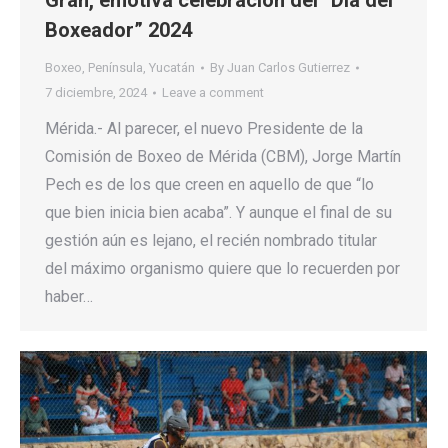
Gran, emotiva celebración del “Día del
Boxeador” 2024
Boxeo
,
Península
,
Yucatán
By
Juan Carlos Gutierrez
7 diciembre, 2024
Leave a comment
Mérida.- Al parecer, el nuevo Presidente de la
Comisión de Boxeo de Mérida (CBM), Jorge Martín
Pech es de los que creen en aquello de que “lo
que bien inicia bien acaba”. Y aunque el final de su
gestión aún es lejano, el recién nombrado titular
del máximo organismo quiere que lo recuerden por
haber…