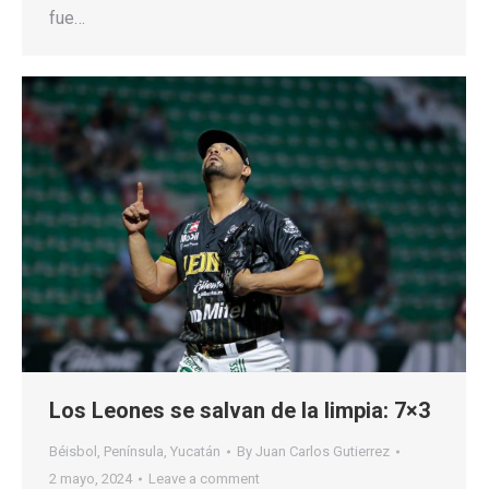
fue…
Los Leones se salvan de la limpia: 7×3
Béisbol
,
Península
,
Yucatán
By
Juan Carlos Gutierrez
2 mayo, 2024
Leave a comment