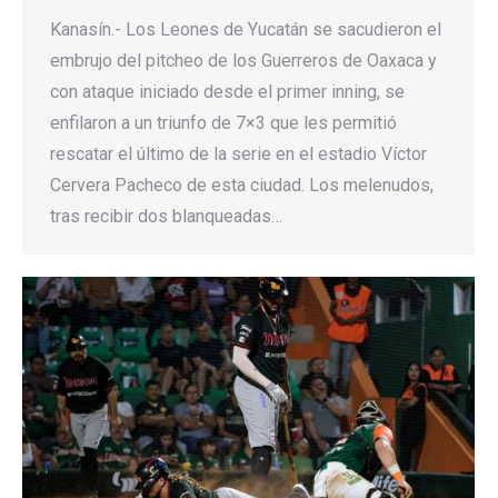
Kanasín.- Los Leones de Yucatán se sacudieron el
embrujo del pitcheo de los Guerreros de Oaxaca y
con ataque iniciado desde el primer inning, se
enfilaron a un triunfo de 7×3 que les permitió
rescatar el último de la serie en el estadio Víctor
Cervera Pacheco de esta ciudad. Los melenudos,
tras recibir dos blanqueadas…