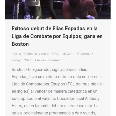
Exitoso debut de Elías Espadas en la
Liga de Combate por Equipos; gana en
Boston
Boxeo
,
Península
,
Yucatán
By
Juan Carlos Gutierrez
2 mayo, 2024
Leave a comment
Boston.- El aguerrido púgil yucateco, Elías
Espadas, tuvo un exitoso estreno esta noche en la
Liga de Combate por Equipos (TCL por sus siglas
en inglés) al vencer de manera categórica en un
solo episodio al valiente boxeador local Anthony
Hines, quien también debutó en este circuito. La
pelea, originalmente programada a dos rounds,