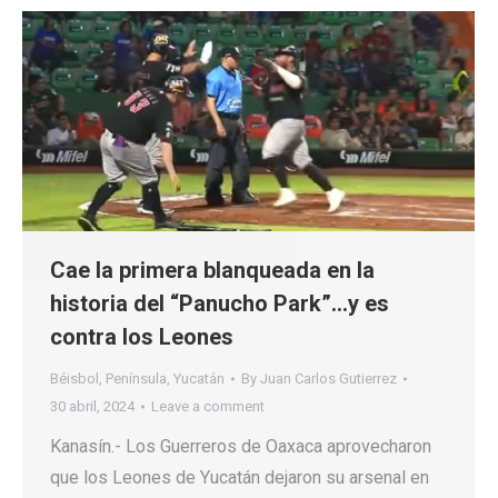
Cae la primera blanqueada en la
historia del “Panucho Park”…y es
contra los Leones
Béisbol
,
Península
,
Yucatán
By
Juan Carlos Gutierrez
30 abril, 2024
Leave a comment
Kanasín.- Los Guerreros de Oaxaca aprovecharon
que los Leones de Yucatán dejaron su arsenal en