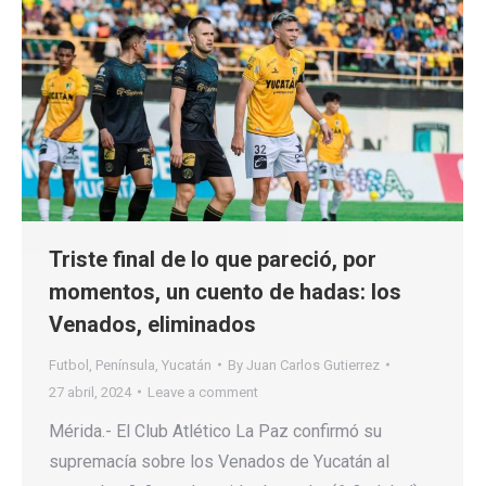
Triste final de lo que pareció, por
momentos, un cuento de hadas: los
Venados, eliminados
Futbol
,
Península
,
Yucatán
By
Juan Carlos Gutierrez
27 abril, 2024
Leave a comment
Mérida.- El Club Atlético La Paz confirmó su
supremacía sobre los Venados de Yucatán al