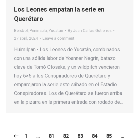
Los Leones empatan la serie en
Querétaro
Béisbol
,
Península
,
Yucatán
By
Juan Carlos Gutierrez
27 abril, 2024
Leave a comment
Huimilpan.- Los Leones de Yucatán, combinados
con una sólida labor de Yoanner Negrín, batazo
clave de Tomó Otosaka, y un wildpitch vencieron
hoy 6×5 a los Conspiradores de Querétaro y
emparejaron la serie este sábado en el Estadio
Conspiradores. Los de Querétaro se fueron arriba
en la pizarra en la primera entrada con rodado de…
1
…
81
82
83
84
85
…