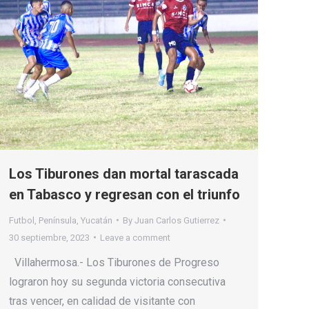
Los Tiburones dan mortal tarascada
en Tabasco y regresan con el triunfo
Futbol
,
Península
,
Yucatán
By
Juan Carlos Gutierrez
30 septiembre, 2023
Leave a comment
Villahermosa.- Los Tiburones de Progreso
lograron hoy su segunda victoria consecutiva
tras vencer, en calidad de visitante con