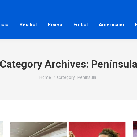
nicio
Béisbol
Boxeo
Futbol
Americano
Category Archives:
Penínsul
You are here:
Home
Category "Península"