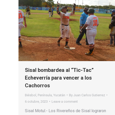
Sisal bombardea al “Tic-Tac”
Echeverría para vencer a los
Cachorros
Béisbol
,
Península
,
Yucatán
By
Juan Carlos Gutierrez
6 octubre, 2023
Leave a comment
Sisal Motul.- Los Rivereños de Sisal lograron