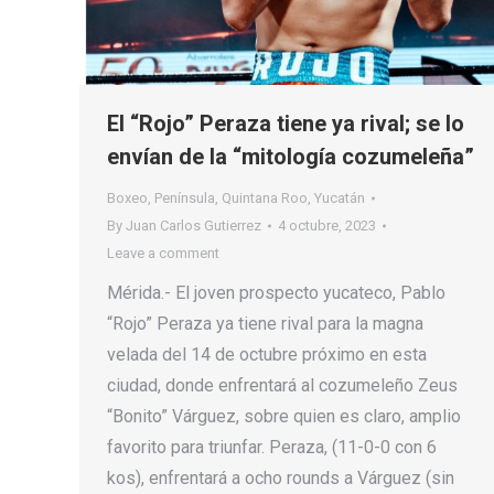
El “Rojo” Peraza tiene ya rival; se lo
envían de la “mitología cozumeleña”
Boxeo
,
Península
,
Quintana Roo
,
Yucatán
By
Juan Carlos Gutierrez
4 octubre, 2023
Leave a comment
Mérida.- El joven prospecto yucateco, Pablo
“Rojo” Peraza ya tiene rival para la magna
velada del 14 de octubre próximo en esta
ciudad, donde enfrentará al cozumeleño Zeus
“Bonito” Várguez, sobre quien es claro, amplio
favorito para triunfar. Peraza, (11-0-0 con 6
kos), enfrentará a ocho rounds a Várguez (sin