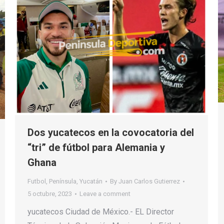
Dos yucatecos en la covocatoria del
“tri” de fútbol para Alemania y
Ghana
Futbol
,
Península
,
Yucatán
By
Juan Carlos Gutierrez
5 octubre, 2023
Leave a comment
yucatecos Ciudad de México.- EL Director