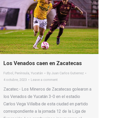
Los Venados caen en Zacatecas
Futbol
,
Península
,
Yucatán
By
Juan Carlos Gutierrez
4 octubre, 2023
Leave a comment
Zacatec.- Los Mineros de Zacatecas golearon a
los Venados de Yucatán 3-0 en el estadio
Carlos Vega Villalba de esta ciudad en partido
correspondiente a la jornada 12 de la Liga de