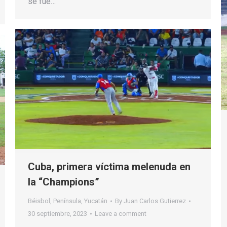
se fue…
Cuba, primera víctima melenuda en
la “Champions”
Béisbol
,
Península
,
Yucatán
By
Juan Carlos Gutierrez
30 septiembre, 2023
Leave a comment