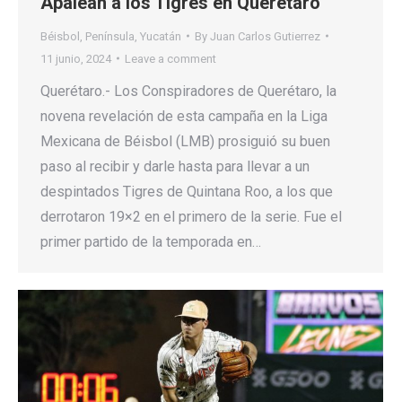
Apalean a los Tigres en Querétaro
Béisbol
,
Península
,
Yucatán
By
Juan Carlos Gutierrez
11 junio, 2024
Leave a comment
Querétaro.- Los Conspiradores de Querétaro, la
novena revelación de esta campaña en la Liga
Mexicana de Béisbol (LMB) prosiguió su buen
paso al recibir y darle hasta para llevar a un
despintados Tigres de Quintana Roo, a los que
derrotaron 19×2 en el primero de la serie. Fue el
primer partido de la temporada en…