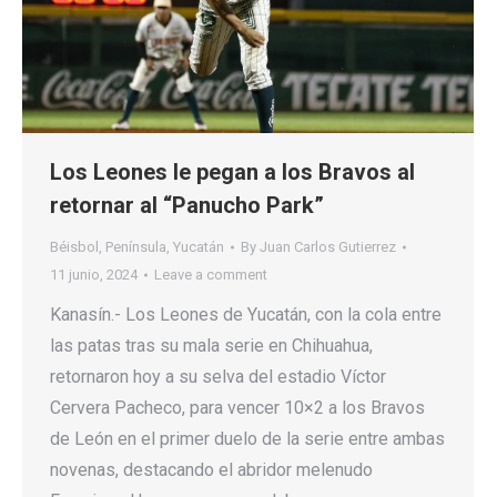
Los Leones le pegan a los Bravos al
retornar al “Panucho Park”
Béisbol
,
Península
,
Yucatán
By
Juan Carlos Gutierrez
11 junio, 2024
Leave a comment
Kanasín.- Los Leones de Yucatán, con la cola entre
las patas tras su mala serie en Chihuahua,
retornaron hoy a su selva del estadio Víctor
Cervera Pacheco, para vencer 10×2 a los Bravos
de León en el primer duelo de la serie entre ambas
novenas, destacando el abridor melenudo