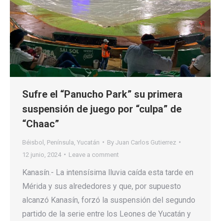
Sufre el “Panucho Park” su primera
suspensión de juego por “culpa” de
“Chaac”
Béisbol
,
Península
,
Yucatán
By
Juan Carlos Gutierrez
12 junio, 2024
Leave a comment
Kanasín.- La intensísima lluvia caída esta tarde en
Mérida y sus alrededores y que, por supuesto
alcanzó Kanasín, forzó la suspensión del segundo
partido de la serie entre los Leones de Yucatán y