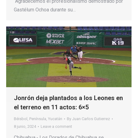
“Agradecemos el profesionalismo demostrado por
Gastélum Ochoa durante su…
Jonrón deja plantados a los Leones en
el terreno en 11 actos: 6×5
Béisbol
,
Península
,
Yucatán
By
Juan Carlos Gutierrez
8 junio, 2024
Leave a comment
Chihuahua.- Los Dorados de Chihuahua se