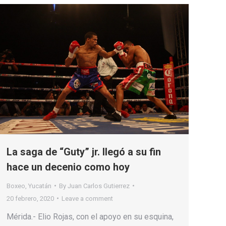
La saga de “Guty” jr. llegó a su fin
hace un decenio como hoy
Boxeo
,
Yucatán
By
Juan Carlos Gutierrez
20 febrero, 2020
Leave a comment
Mérida.- Elio Rojas, con el apoyo en su esquina,