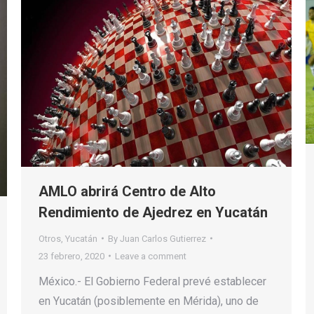
AMLO abrirá Centro de Alto
Rendimiento de Ajedrez en Yucatán
Otros
,
Yucatán
By
Juan Carlos Gutierrez
23 febrero, 2020
Leave a comment
México.- El Gobierno Federal prevé establecer
en Yucatán (posiblemente en Mérida), uno de