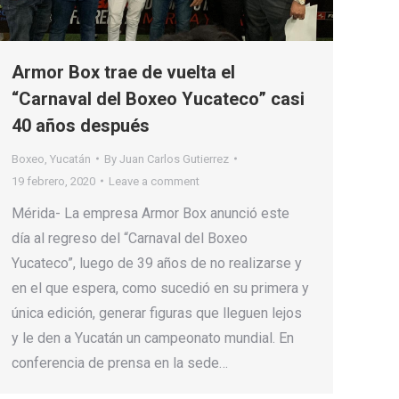
Armor Box trae de vuelta el
“Carnaval del Boxeo Yucateco” casi
40 años después
Boxeo
,
Yucatán
By
Juan Carlos Gutierrez
19 febrero, 2020
Leave a comment
Mérida- La empresa Armor Box anunció este
día al regreso del “Carnaval del Boxeo
Yucateco”, luego de 39 años de no realizarse y
en el que espera, como sucedió en su primera y
única edición, generar figuras que lleguen lejos
y le den a Yucatán un campeonato mundial. En
conferencia de prensa en la sede…