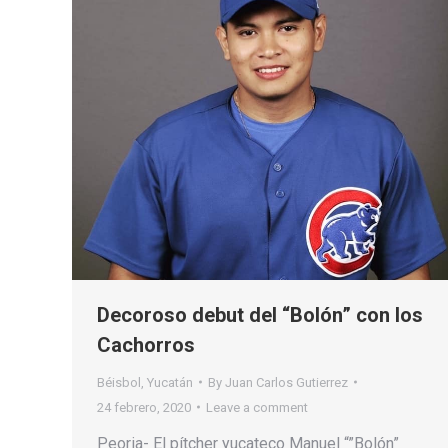
Decoroso debut del “Bolón” con los
Cachorros
Béisbol
,
Yucatán
By
Juan Carlos Gutierrez
24 febrero, 2020
Leave a comment
Peoria- El pítcher yucateco Manuel “”Bolón”