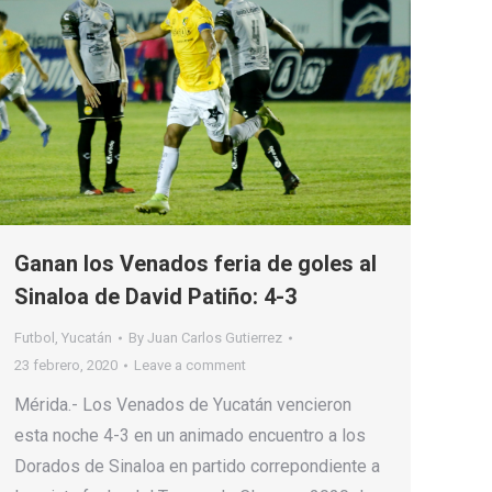
Ganan los Venados feria de goles al
Sinaloa de David Patiño: 4-3
Futbol
,
Yucatán
By
Juan Carlos Gutierrez
23 febrero, 2020
Leave a comment
Mérida.- Los Venados de Yucatán vencieron
esta noche 4-3 en un animado encuentro a los
Dorados de Sinaloa en partido correpondiente a