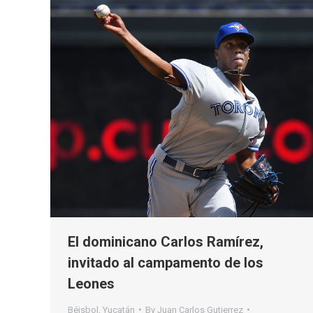
El dominicano Carlos Ramírez,
invitado al campamento de los
Leones
Béisbol
,
Yucatán
By
Juan Carlos Gutierrez