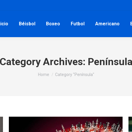
nicio
Béisbol
Boxeo
Futbol
Americano
Category Archives:
Penínsul
You are here:
Home
Category "Península"