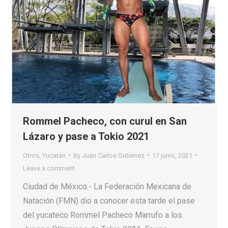
Rommel Pacheco, con curul en San
Lázaro y pase a Tokio 2021
Otros
,
Yucatán
By
Juan Carlos Gutierrez
17 junio, 2021
Leave a comment
Ciudad de México.- La Federación Mexicana de
Natación (FMN) dio a conocer esta tarde el pase
del yucateco Rommel Pacheco Marrufo a los