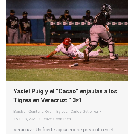
Yasiel Puig y el “Cacao” enjaulan a los
Tigres en Veracruz: 13×1
Béisbol
,
Quintana Roo
By
Juan Carlos Gutierrez
15 junio, 2021
Leave a comment
Veracruz.- Un fuerte aguacero se presentó en el