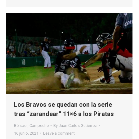
Los Bravos se quedan con la serie
tras “zarandear” 11×6 a los Piratas
Béisbol
,
Campeche
By
Juan Carlos Gutierrez
16 junio, 2021
Leave a comment