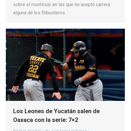
sobre el montículo en las que no aceptó carrera
alguna de los filibusteros…
Los Leones de Yucatán salen de
Oaxaca con la serie: 7×2
Béisbol
,
Yucatán
By
Juan Carlos Gutierrez