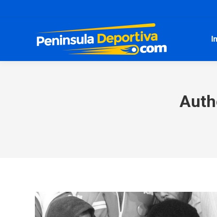
I
Auth