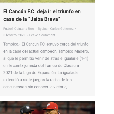
El Cancún F.C. deja ir el triunfo en
casa de la “Jaiba Brava”
Futbol
,
Quintana Roo
By
Juan Carlos Gutierrez
5 febrero, 2021
Leave a comment
Tampico.- El Cancún F.C. estuvo cerca del triunfo
en la casa del actual campeón, Tampico Madero,
al que le permitió venir de atrás e igualarle (1-1)
en la cuarta jornada del Torneo de Clausura
2021 de la Liga de Expansión. La igualada
extendió a siete juegos la racha de los
cancunenses sin conocer la victoria,…