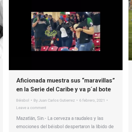
Aficionada muestra sus “maravillas”
en la Serie del Caribe y va p´al bote
Béisbol
By
Juan Carlos Gutierrez
6 febrero, 2021
Leave a comment
Mazatlán, Sin.- La cerveza a raudales y las
emociones del béisbol despertaron la líbido de