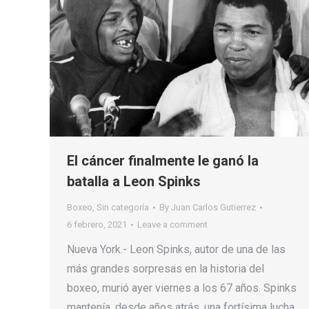
El cáncer finalmente le ganó la
batalla a Leon Spinks
Boxeo
,
Sin categoría
By
Juan Carlos Gutierrez
6 febrero, 2021
Leave a comment
Nueva York.- Leon Spinks, autor de una de las
más grandes sorpresas en la historia del
boxeo, murió ayer viernes a los 67 años. Spinks
mantenía, desde años atrás, una fortísima lucha