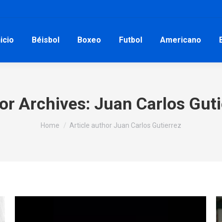
nicio
Béisbol
Boxeo
Futbol
Americano
or Archives:
Juan Carlos Guti
You are here:
Home
Article author Juan Carlos Gutierrez