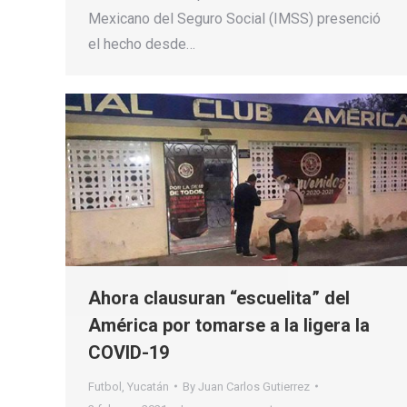
Mexicano del Seguro Social (IMSS) presenció
el hecho desde…
Ahora clausuran “escuelita” del
América por tomarse a la ligera la
COVID-19
Futbol
,
Yucatán
By
Juan Carlos Gutierrez