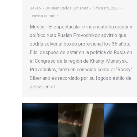
Boxeo
By
Juan Carlos Gutierrez
5 febrero, 2021
Leave a comment
Moscú.- El espectacular e insensato boxeador y
político ruso Ruslan Provodnikov advirtió que
podría volver al boxeo profesional los 36 años.
Ello, después de estar en la política de Rusia en
el Congreso de la región de Khanty-Mansiysk.
Provodnikov, también conocido como el “Rocky”
SIberiano es recordado por su fogoso estilo de
pelear en el…