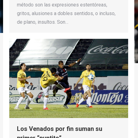
método son las expresiones estentóreas,
gritos, alusiones a dobles sentidos, o incluso,
de plano, insultos. Son…
Los Venados por fin suman su