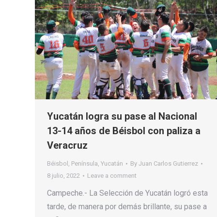
Yucatán logra su pase al Nacional
13-14 años de Béisbol con paliza a
Veracruz
Béisbol
,
Península
,
Yucatán
By
Juan Carlos Gutierrez
8 julio, 2022
Leave a comment
Campeche.- La Selección de Yucatán logró esta
tarde, de manera por demás brillante, su pase a