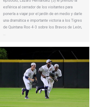
episodio, Lázaro Hernández (5) le prendió la
esférica al cerrador de los visitantes para
ponerla a viajar por el jardín de en medio y darle
una dramática e importante victoria a los Tigres
de Quintana Roo 4-3 sobre los Bravos de León,
…