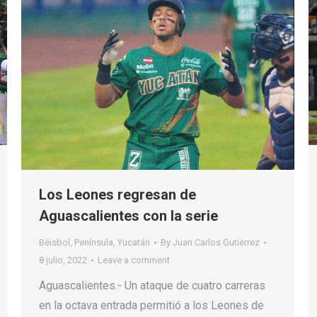
Los Leones regresan de
Aguascalientes con la serie
Béisbol
,
Península
,
Yucatán
By
Juan Carlos Gutierrez
8 julio, 2022
Leave a comment
Aguascalientes.- Un ataque de cuatro carreras
en la octava entrada permitió a los Leones de