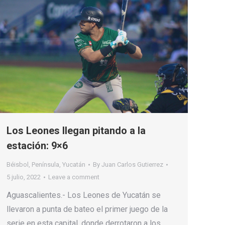
Los Leones llegan pitando a la
estación: 9×6
Béisbol
,
Península
,
Yucatán
By
Juan Carlos Gutierrez
5 julio, 2022
Leave a comment
Aguascalientes.- Los Leones de Yucatán se
llevaron a punta de bateo el primer juego de la
serie en esta capital, donde derrotaron a los