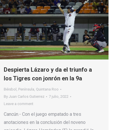
Despierta Lázaro y da el triunfo a
los Tigres con jonrón en la 9a
Béisbol
,
Península
,
Quintana Roo
By
Juan Carlos Gutierrez
7 julio, 2022
Leave a comment
Cancún.- Con el juego empatado a tres
anotaciones en la conclusión del noveno