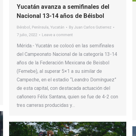
Yucatán avanza a semifinales del
Nacional 13-14 años de Béisbol
Béisbol
,
Península
,
Yucatán
By
Juan Carlos Gutierrez
7 julio, 2022
Leave a comment
Mérida.- Yucatán se colocó en las semifinales
del Campeonato Nacional de la categoría 13-14
años de la Federación Mexicana de Beisbol
(Femebe), al superar 5×1 a su similar de
Campeche, en el estadio “Leandro Domínguez”
de esta capital, con destacada actuación del
cañonero Félix Santana, quien se fue de 4-2 con
tres carreras producidas y…