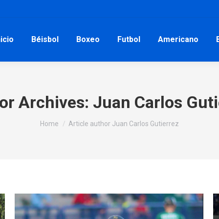
nicio
Béisbol
Boxeo
Futbol
Americano
or Archives:
Juan Carlos Guti
You are here:
Home
Article author Juan Carlos Gutierrez