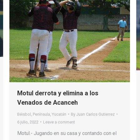
Motul derrota y elimina a los
Venados de Acanceh
Béisbol
,
Península
,
Yucatán
By
Juan Carlos Gutierrez
6 julio, 2022
Leave a comment
Motul.- Jugando en su casa y contando con el