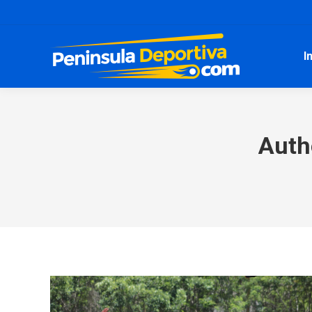
I
Auth