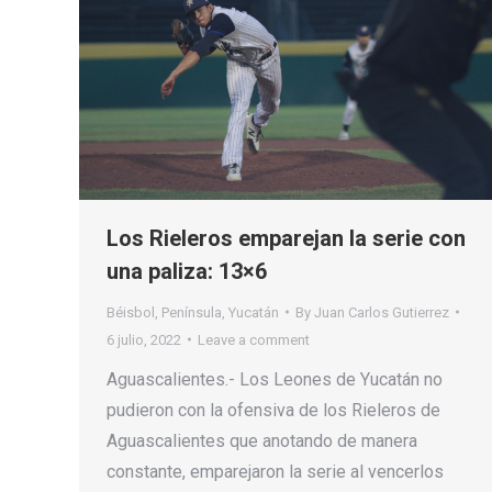
Los Rieleros emparejan la serie con
una paliza: 13×6
Béisbol
,
Península
,
Yucatán
By
Juan Carlos Gutierrez
6 julio, 2022
Leave a comment
Aguascalientes.- Los Leones de Yucatán no
pudieron con la ofensiva de los Rieleros de
Aguascalientes que anotando de manera
constante, emparejaron la serie al vencerlos