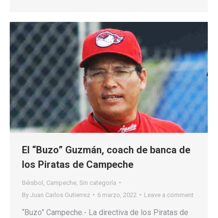
El “Buzo” Guzmán, coach de banca de
los Piratas de Campeche
Béisbol
,
Campeche
,
Sin categoría
By
Juan Carlos Gutierrez
6 marzo, 2022
Leave a comment
“Buzo” Campeche.- La directiva de los Piratas de