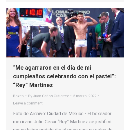
“Me agarraron en el día de mi
cumpleaños celebrando con el pastel”:
“Rey” Martínez
Boxeo
By
Juan Carlos Gutierrez
5 marzo, 2022
Leave a comment
Foto de Archivo: Ciudad de México.- El boxeador
mexicano Julio César “Rey” Martínez se justificó
por no haber podido dar el peso para su pelea de