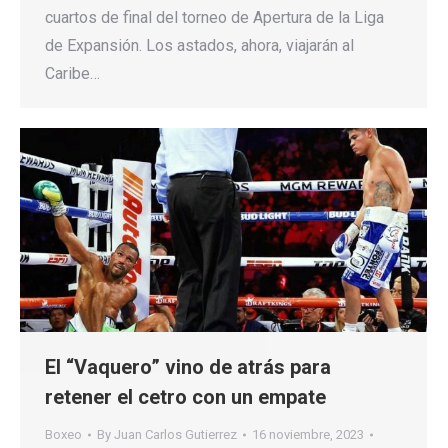
cuartos de final del torneo de Apertura de la Liga
de Expansión. Los astados, ahora, viajarán al
Caribe…
El “Vaquero” vino de atrás para
retener el cetro con un empate
Boxeo
By
Juan Carlos Gutierrez
16 noviembre, 2023