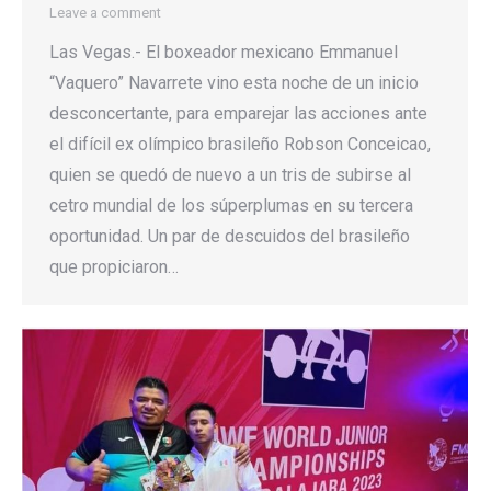
Leave a comment
Las Vegas.- El boxeador mexicano Emmanuel
“Vaquero” Navarrete vino esta noche de un inicio
desconcertante, para emparejar las acciones ante
el difícil ex olímpico brasileño Robson Conceicao,
quien se quedó de nuevo a un tris de subirse al
cetro mundial de los súperplumas en su tercera
oportunidad. Un par de descuidos del brasileño
que propiciaron…