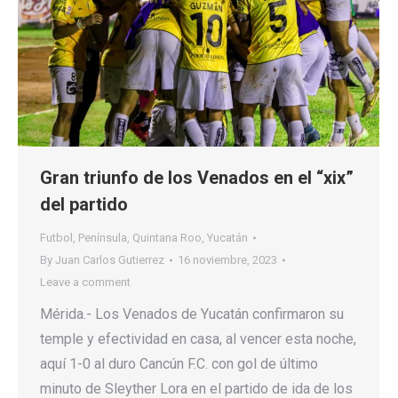
Gran triunfo de los Venados en el “xix”
del partido
Futbol
,
Península
,
Quintana Roo
,
Yucatán
By
Juan Carlos Gutierrez
16 noviembre, 2023
Leave a comment
Mérida.- Los Venados de Yucatán confirmaron su
temple y efectividad en casa, al vencer esta noche,
aquí 1-0 al duro Cancún F.C. con gol de último
minuto de Sleyther Lora en el partido de ida de los