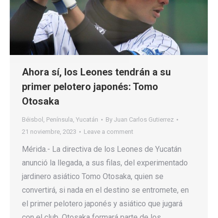
Ahora sí, los Leones tendrán a su
primer pelotero japonés: Tomo
Otosaka
Béisbol
,
Península
,
Yucatán
By
Juan Carlos Gutierrez
21 noviembre, 2023
Leave a comment
Mérida.- La directiva de los Leones de Yucatán
anunció la llegada, a sus filas, del experimentado
jardinero asiático Tomo Otosaka, quien se
convertirá, si nada en el destino se entromete, en
el primer pelotero japonés y asiático que jugará
con el club. Otosaka formará parte de los