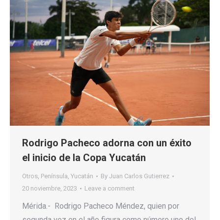
Rodrigo Pacheco adorna con un éxito
el inicio de la Copa Yucatán
Otros
,
Península
,
Yucatán
By
Juan Carlos Gutierrez
20 noviembre, 2023
Leave a comment
Mérida.- Rodrigo Pacheco Méndez, quien por
segunda vez en el año figura como número uno del