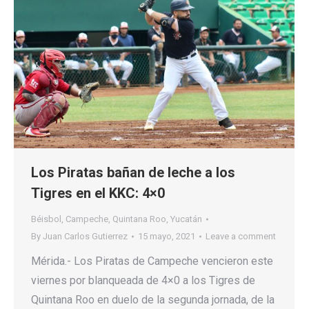
Los Piratas bañan de leche a los
Tigres en el KKC: 4×0
Béisbol
,
Campeche
,
Quintana Roo
,
Yucatán
By
Juan Carlos Gutierrez
15 mayo, 2021
Leave a comment
Mérida.- Los Piratas de Campeche vencieron este
viernes por blanqueada de 4×0 a los Tigres de
Quintana Roo en duelo de la segunda jornada, de la