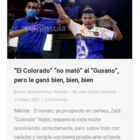
“El Colorado” “no mató” al “Gusano”,
pero le ganó bien, bien, bien
Boxeo
,
Quintana Roo
,
Yucatán
By
Juan Carlos Gutierrez
14 mayo, 2021
2 Comments
Mérida.- El novato, ya prospecto en ciernes, Zaíd
“Colorado” Rejón, reapareció esta noche
resolviendo correctamente, pero sobre todo con
carácter y temple una buena prueba ante el hasta