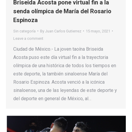
Briseida Acosta pone virtual fin a la
senda olímpica de María del Rosario
Espinoza
Sin categoría
By
Juan Carlos Gutierrez
15 mayo, 2021
Leave a comment
Ciudad de México.- La joven taoína Briseida
Acosta puso este día virtual fin a la trayectoria
olímpica de una histórica de todos los tiempos en
este deporte, la también sinaloense María del
Rosario Espinoza. Acosta venció a la icónica
sinaloense, una de las leyendas de este deporte y
del deporte en general de México, al…