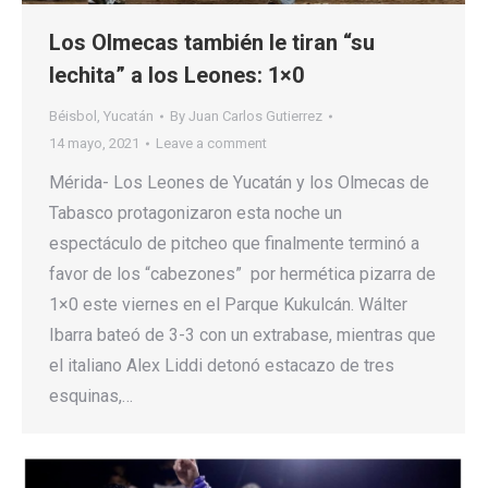
Los Olmecas también le tiran “su
lechita” a los Leones: 1×0
Béisbol
,
Yucatán
By
Juan Carlos Gutierrez
14 mayo, 2021
Leave a comment
Mérida- Los Leones de Yucatán y los Olmecas de
Tabasco protagonizaron esta noche un
espectáculo de pitcheo que finalmente terminó a
favor de los “cabezones” por hermética pizarra de
1×0 este viernes en el Parque Kukulcán. Wálter
Ibarra bateó de 3-3 con un extrabase, mientras que
el italiano Alex Liddi detonó estacazo de tres
esquinas,…