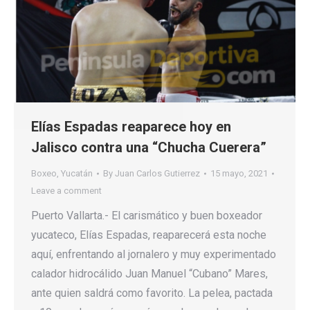
Elías Espadas reaparece hoy en
Jalisco contra una “Chucha Cuerera”
Boxeo
,
Yucatán
By
Juan Carlos Gutierrez
15 mayo, 2021
Leave a comment
Puerto Vallarta.- El carismático y buen boxeador
yucateco, Elías Espadas, reaparecerá esta noche
aquí, enfrentando al jornalero y muy experimentado
calador hidrocálido Juan Manuel “Cubano” Mares,
ante quien saldrá como favorito. La pelea, pactada