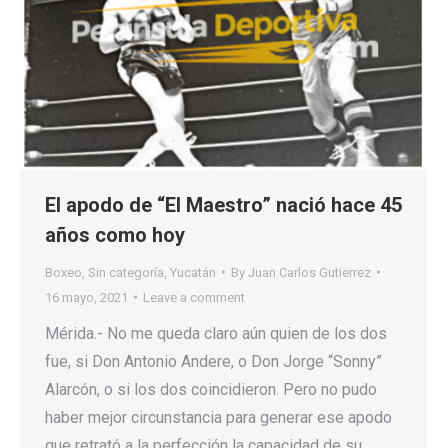
El apodo de “El Maestro” nació hace 45
años como hoy
Boxeo
,
Sin categoría
,
Yucatán
By
Juan Carlos Gutierrez
16 mayo, 2021
Leave a comment
Mérida.- No me queda claro aún quien de los dos
fue, si Don Antonio Andere, o Don Jorge “Sonny”
Alarcón, o si los dos coincidieron. Pero no pudo
haber mejor circunstancia para generar ese apodo
que retrató a la perfección la capacidad de su