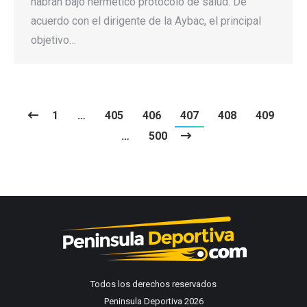
habrán bajo hermético protocolo de salud. De
acuerdo con el dirigente de la Aybac, el principal
objetivo…
1
…
405
406
407
408
409
…
500
Todos los derechos reservados
Peninsula Deportiva 2026