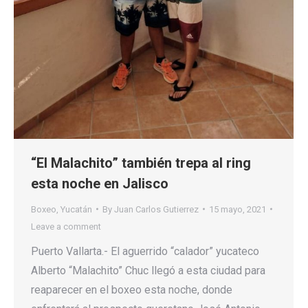
“El Malachito” también trepa al ring
esta noche en Jalisco
Boxeo
,
Yucatán
By
Juan Carlos Gutierrez
15 mayo, 2021
Leave a comment
Puerto Vallarta.- El aguerrido “calador” yucateco
Alberto “Malachito” Chuc llegó a esta ciudad para
reaparecer en el boxeo esta noche, donde