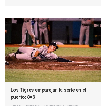
Los Tigres emparejan la serie en el
puerto: 8×6
Béisbol
,
Quintana Roo
By
Juan Carlos Gutierrez