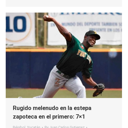
Rugido melenudo en la estepa
zapoteca en el primero: 7×1
Béisbol
,
Yucatán
By
Juan Carlos Gutierrez