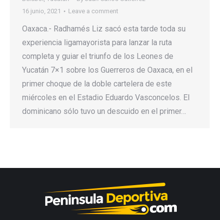
16 junio, 2021
Leave a comment
Oaxaca.- Radhamés Liz sacó esta tarde toda su
experiencia ligamayorista para lanzar la ruta
completa y guiar el triunfo de los Leones de
Yucatán 7×1 sobre los Guerreros de Oaxaca, en el
primer choque de la doble cartelera de este
miércoles en el Estadio Eduardo Vasconcelos. El
dominicano sólo tuvo un descuido en el primer…