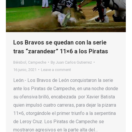
Los Bravos se quedan con la serie
tras “zarandear” 11×6 a los Piratas
Béisbol
,
Campeche
By
Juan Carlos Gutierrez
16 junio, 2021
Leave a comment
León.- Los Bravos de León conquistaron la serie
ante los Piratas de Campeche, en una noche donde
su ofensiva brilló, encabezada por Xavier Batista
quien impulsó cuatro carreras, para dejar la pizarra
11×6, otorgándole el primer triunfo a la serpentina
de Leroy Cruz. Los Piratas de Campeche se
mostraron agresivos en la parte alta del…