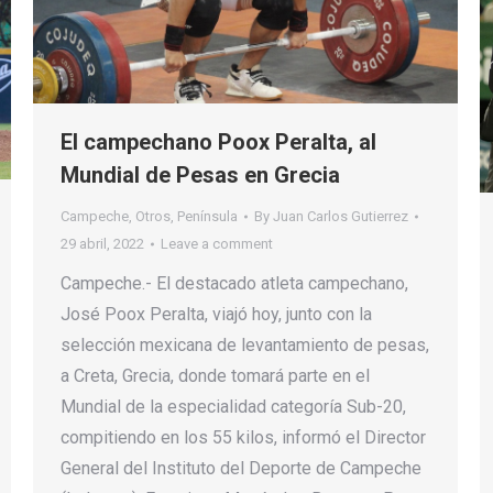
El campechano Poox Peralta, al
Mundial de Pesas en Grecia
Campeche
,
Otros
,
Península
By
Juan Carlos Gutierrez
29 abril, 2022
Leave a comment
Campeche.- El destacado atleta campechano,
José Poox Peralta, viajó hoy, junto con la
selección mexicana de levantamiento de pesas,
a Creta, Grecia, donde tomará parte en el
Mundial de la especialidad categoría Sub-20,
compitiendo en los 55 kilos, informó el Director
General del Instituto del Deporte de Campeche