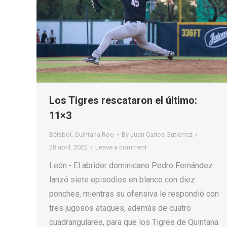
Los Tigres rescataron el último:
11×3
Béisbol
,
Quintana Roo
By
Juan Carlos Gutierrez
28 abril, 2022
Leave a comment
León.- El abridor dominicano Pedro Fernández
lanzó siete episodios en blanco con diez
ponches, mientras su ofensiva le respondió con
tres jugosos ataques, además de cuatro
cuadrangulares, para que los Tigres de Quintana