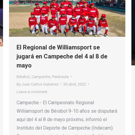
El Regional de Williamsport se
jugará en Campeche del 4 al 8 de
mayo
Béisbol
,
Campeche
,
Península
By
Juan Carlos Gutierrez
30 abril, 2022
Leave a comment
Campeche.- El Campeonato Regional
Williamsport de Béisbol 9-10 años se disputará
aquí del 4 al 8 de mayo próximo, informó el
Instituto del Deporte de Campeche (Indecam).