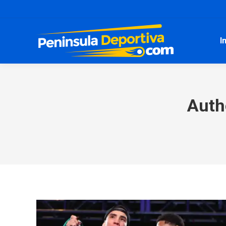
I
Auth