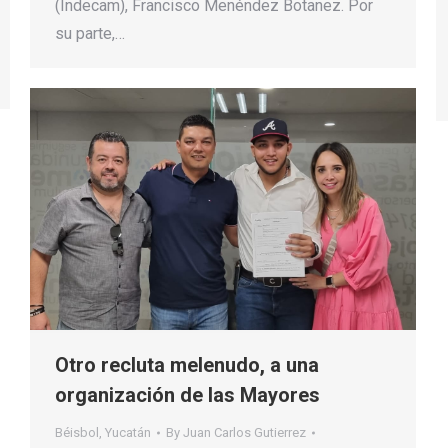
(Indecam), Francisco Menéndez Botanez. Por
su parte,…
Otro recluta melenudo, a una
organización de las Mayores
Béisbol
,
Yucatán
By
Juan Carlos Gutierrez