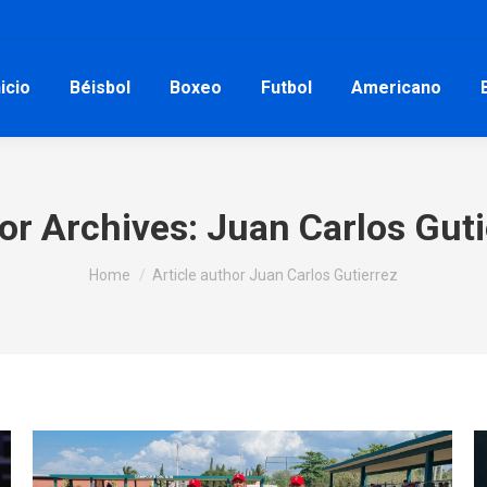
nicio
Béisbol
Boxeo
Futbol
Americano
or Archives:
Juan Carlos Guti
You are here:
Home
Article author Juan Carlos Gutierrez