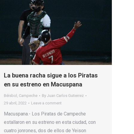
La buena racha sigue a los Piratas
en su estreno en Macuspana
Béisbol
,
Campeche
By
Juan Carlos Gutierrez
29 abril, 2022
Leave a comment
Macuspana.- Los Piratas de Campeche
estallaron en su estreno en esta ciudad, con
cuatro jonrones, dos de ellos de Yeison