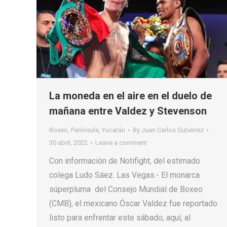
La moneda en el aire en el duelo de
mañana entre Valdez y Stevenson
Boxeo
,
Península
,
Yucatán
By
Juan Carlos Gutierrez
30 abril, 2022
Leave a comment
Con información de Notifight, del estimado
colega Ludo Sáez. Las Vegas.- El monarca
súperpluma del Consejo Mundial de Boxeo
(CMB), el mexicano Óscar Valdez fue reportado
listo para enfrentar este sábado, aquí, al