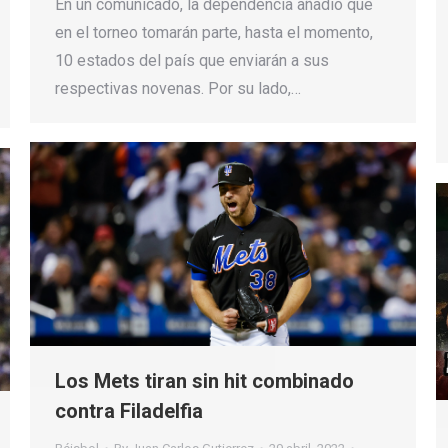
En un comunicado, la dependencia añadió que
en el torneo tomarán parte, hasta el momento,
10 estados del país que enviarán a sus
respectivas novenas. Por su lado,…
Los Mets tiran sin hit combinado
contra Filadelfia