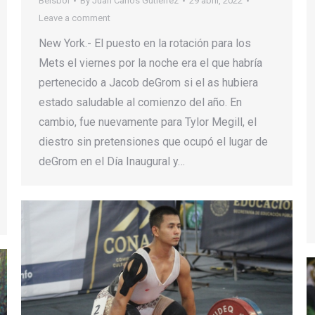
Béisbol
By
Juan Carlos Gutierrez
29 abril, 2022
Leave a comment
New York.- El puesto en la rotación para los
Mets el viernes por la noche era el que habría
pertenecido a Jacob deGrom si el as hubiera
estado saludable al comienzo del año. En
cambio, fue nuevamente para Tylor Megill, el
diestro sin pretensiones que ocupó el lugar de
deGrom en el Día Inaugural y…