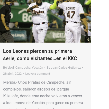
Los Leones pierden su primera
serie, como visitantes…en el KKC
Béisbol
,
Campeche
,
Yucatán
By
Juan Carlos Gutierrez
28 abril, 2022
Leave a comment
Mérida.- Unos Piratas de Campeche, sin
complejos, salieron airosos del parque
Kukulcán, donde esta noche volvieron a vencer
a los Leones de Yucatán, para ganar su primera