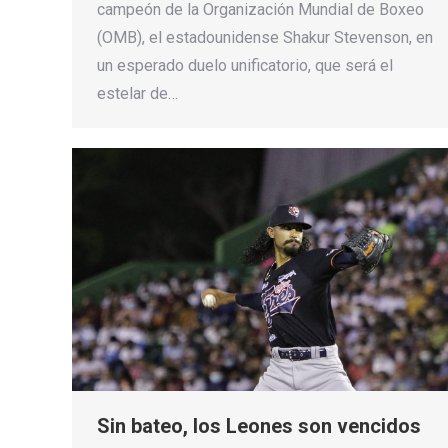
campeón de la Organización Mundial de Boxeo
(OMB), el estadounidense Shakur Stevenson, en
un esperado duelo unificatorio, que será el
estelar de…
Sin bateo, los Leones son vencidos