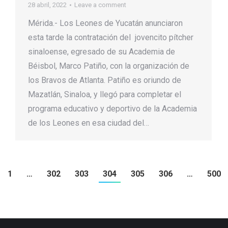
28 abril, 2022
Leave a comment
Mérida.- Los Leones de Yucatán anunciaron
esta tarde la contratación del jovencito pítcher
sinaloense, egresado de su Academia de
Béisbol, Marco Patiño, con la organización de
los Bravos de Atlanta. Patiño es oriundo de
Mazatlán, Sinaloa, y llegó para completar el
programa educativo y deportivo de la Academia
de los Leones en esa ciudad del…
1
…
302
303
304
305
306
…
500