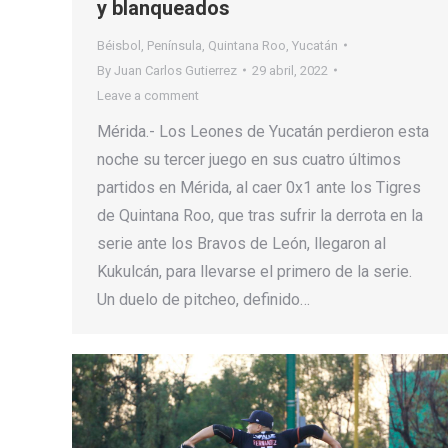
y blanqueados
Béisbol
,
Península
,
Quintana Roo
,
Yucatán
By
Juan Carlos Gutierrez
29 abril, 2022
Leave a comment
Mérida.- Los Leones de Yucatán perdieron esta
noche su tercer juego en sus cuatro últimos
partidos en Mérida, al caer 0x1 ante los Tigres
de Quintana Roo, que tras sufrir la derrota en la
serie ante los Bravos de León, llegaron al
Kukulcán, para llevarse el primero de la serie.
Un duelo de pitcheo, definido…