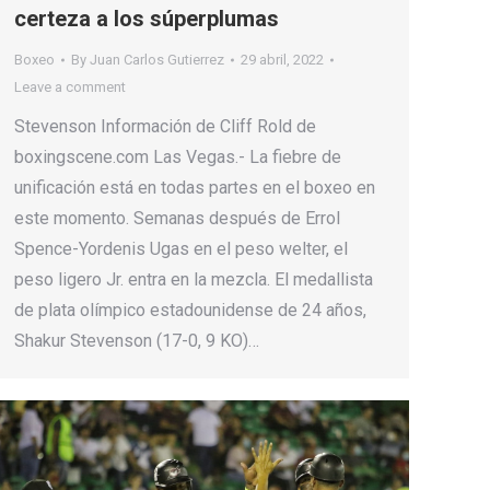
certeza a los súperplumas
Boxeo
By
Juan Carlos Gutierrez
29 abril, 2022
Leave a comment
Stevenson Información de Cliff Rold de
boxingscene.com Las Vegas.- La fiebre de
unificación está en todas partes en el boxeo en
este momento. Semanas después de Errol
Spence-Yordenis Ugas en el peso welter, el
peso ligero Jr. entra en la mezcla. El medallista
de plata olímpico estadounidense de 24 años,
Shakur Stevenson (17-0, 9 KO)…