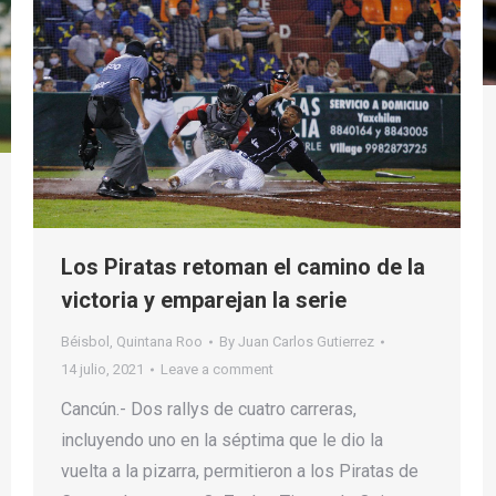
Los Piratas retoman el camino de la
victoria y emparejan la serie
Béisbol
,
Quintana Roo
By
Juan Carlos Gutierrez
14 julio, 2021
Leave a comment
Cancún.- Dos rallys de cuatro carreras,
incluyendo uno en la séptima que le dio la
vuelta a la pizarra, permitieron a los Piratas de