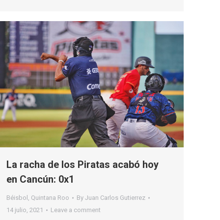
La racha de los Piratas acabó hoy
en Cancún: 0x1
Béisbol
,
Quintana Roo
By
Juan Carlos Gutierrez
14 julio, 2021
Leave a comment