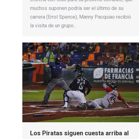
muchos suponen podría ser el último de su
carrera (Errol Spence), Manny Pacquiao recibió
la visita de un grupo…
Los Piratas siguen cuesta arriba al