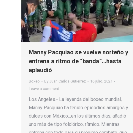
Manny Pacquiao se vuelve norteño y
entrena a ritmo de “banda”…hasta
aplaudió
Boxeo
By
Juan Carlos Gutierrez
16 julio, 2021
Leave a comment
Los Angeles.- La leyenda del boxeo mundial,
Manny Pacquiao ha tenido episodios amargos y
dulces con México…en los últimos días, añadió
uno más de tipo folclórico, rítmico. Mientras
entrena con todo para su próximo combate, que