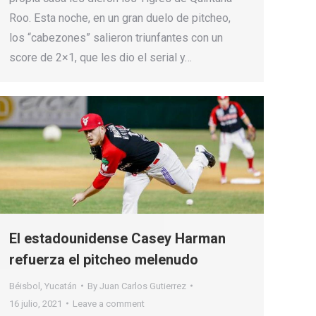
Roo. Esta noche, en un gran duelo de pitcheo,
los “cabezones” salieron triunfantes con un
score de 2×1, que les dio el serial y…
El estadounidense Casey Harman
refuerza el pitcheo melenudo
Béisbol
,
Yucatán
By
Juan Carlos Gutierrez
16 julio, 2021
Leave a comment