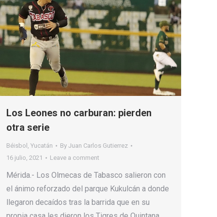
Los Leones no carburan: pierden
otra serie
Béisbol
,
Yucatán
By
Juan Carlos Gutierrez
16 julio, 2021
Leave a comment
Mérida.- Los Olmecas de Tabasco salieron con
el ánimo reforzado del parque Kukulcán a donde
llegaron decaídos tras la barrida que en su
propia casa les dieron los Tigres de Quintana