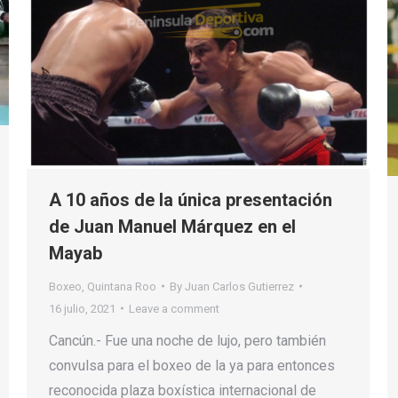
A 10 años de la única presentación
de Juan Manuel Márquez en el
Mayab
Boxeo
,
Quintana Roo
By
Juan Carlos Gutierrez
16 julio, 2021
Leave a comment
Cancún.- Fue una noche de lujo, pero también
convulsa para el boxeo de la ya para entonces
reconocida plaza boxística internacional de