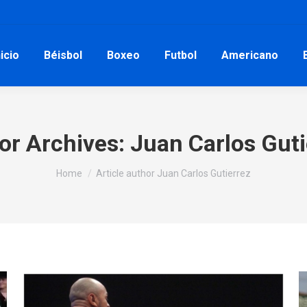
nicio
Béisbol
Boxeo
Futbol
Americano
or Archives:
Juan Carlos Guti
You are here:
Home
Article author Juan Carlos Gutierrez