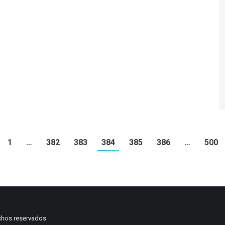
1
…
382
383
384
385
386
…
500
chos reservados