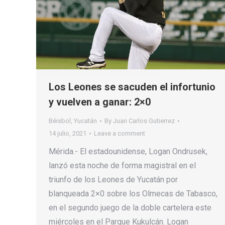
Los Leones se sacuden el infortunio
y vuelven a ganar: 2×0
Béisbol
,
Yucatán
By
Juan Carlos Gutierrez
14 julio, 2021
Leave a comment
Mérida.- El estadounidense, Logan Ondrusek,
lanzó esta noche de forma magistral en el
triunfo de los Leones de Yucatán por
blanqueada 2×0 sobre los Olmecas de Tabasco,
en el segundo juego de la doble cartelera este
miércoles en el Parque Kukulcán. Logan