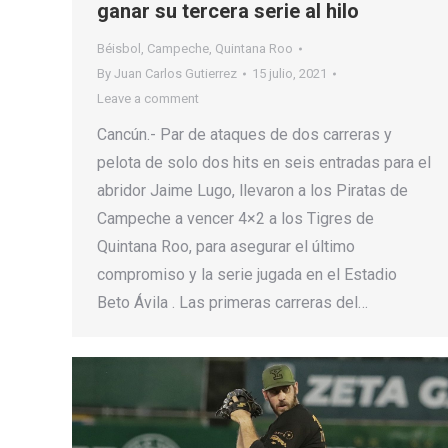
ganar su tercera serie al hilo
Béisbol
,
Campeche
,
Quintana Roo
By
Juan Carlos Gutierrez
15 julio, 2021
Leave a comment
Cancún.- Par de ataques de dos carreras y
pelota de solo dos hits en seis entradas para el
abridor Jaime Lugo, llevaron a los Piratas de
Campeche a vencer 4×2 a los Tigres de
Quintana Roo, para asegurar el último
compromiso y la serie jugada en el Estadio
Beto Ávila . Las primeras carreras del…