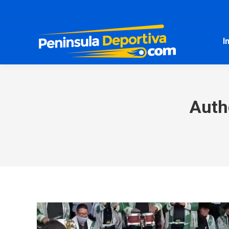
I
Auth