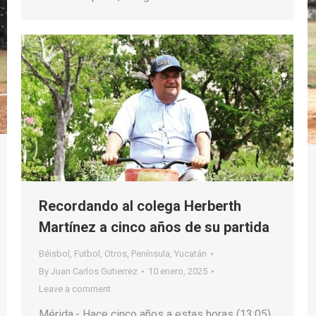
Recordando al colega Herberth
Martínez a cinco años de su partida
Béisbol
,
Futbol
,
Otros
,
Península
,
Yucatán
By
Juan Carlos Gutierrez
10 enero, 2025
Leave a comment
Mérida.- Hace cinco años a estas horas (13:05)