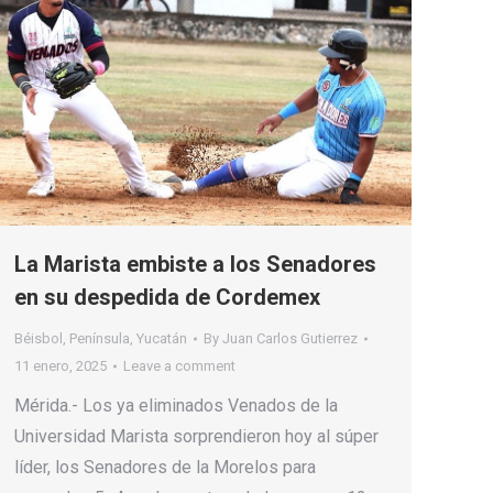
La Marista embiste a los Senadores
en su despedida de Cordemex
Béisbol
,
Península
,
Yucatán
By
Juan Carlos Gutierrez
11 enero, 2025
Leave a comment
Mérida.- Los ya eliminados Venados de la
Universidad Marista sorprendieron hoy al súper
líder, los Senadores de la Morelos para