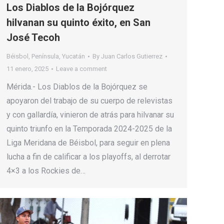
Los Diablos de la Bojórquez
hilvanan su quinto éxito, en San
José Tecoh
Béisbol
,
Península
,
Yucatán
By
Juan Carlos Gutierrez
11 enero, 2025
Leave a comment
Mérida.- Los Diablos de la Bojórquez se
apoyaron del trabajo de su cuerpo de relevistas
y con gallardía, vinieron de atrás para hilvanar su
quinto triunfo en la Temporada 2024-2025 de la
Liga Meridana de Béisbol, para seguir en plena
lucha a fin de calificar a los playoffs, al derrotar
4×3 a los Rockies de…