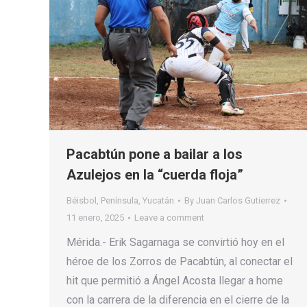
Pacabtún pone a bailar a los
Azulejos en la “cuerda floja”
Béisbol
,
Península
,
Yucatán
By
Juan Carlos Gutierrez
11 enero, 2025
Leave a comment
Mérida.- Erik Sagarnaga se convirtió hoy en el
héroe de los Zorros de Pacabtún, al conectar el
hit que permitió a Ángel Acosta llegar a home
con la carrera de la diferencia en el cierre de la