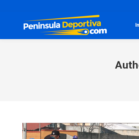
I
Auth