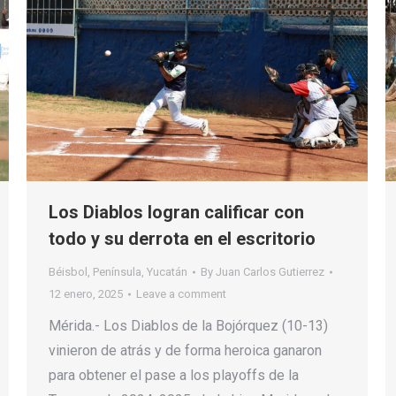
Los Diablos logran calificar con
todo y su derrota en el escritorio
Béisbol
,
Península
,
Yucatán
By
Juan Carlos Gutierrez
12 enero, 2025
Leave a comment
Mérida.- Los Diablos de la Bojórquez (10-13)
vinieron de atrás y de forma heroica ganaron
para obtener el pase a los playoffs de la