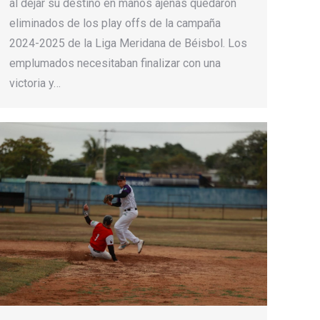
al dejar su destino en manos ajenas quedaron
eliminados de los play offs de la campaña
2024-2025 de la Liga Meridana de Béisbol. Los
emplumados necesitaban finalizar con una
victoria y…