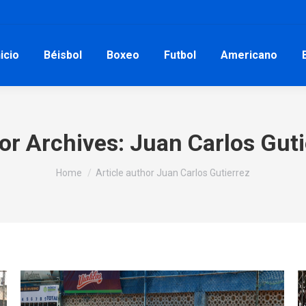
nicio
Béisbol
Boxeo
Futbol
Americano
or Archives:
Juan Carlos Guti
You are here:
Home
Article author Juan Carlos Gutierrez