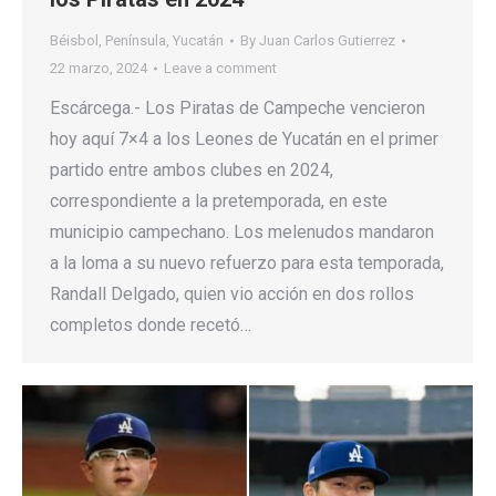
Béisbol
,
Península
,
Yucatán
By
Juan Carlos Gutierrez
22 marzo, 2024
Leave a comment
Escárcega.- Los Piratas de Campeche vencieron
hoy aquí 7×4 a los Leones de Yucatán en el primer
partido entre ambos clubes en 2024,
correspondiente a la pretemporada, en este
municipio campechano. Los melenudos mandaron
a la loma a su nuevo refuerzo para esta temporada,
Randall Delgado, quien vio acción en dos rollos
completos donde recetó…