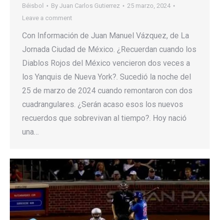
Béisbol
By
Juan Carlos Gutierrez
25 marzo, 2024
Leave a comment
Con Información de Juan Manuel Vázquez, de La
Jornada Ciudad de México. ¿Recuerdan cuando los
Diablos Rojos del México vencieron dos veces a
los Yanquis de Nueva York?. Sucedió la noche del
25 de marzo de 2024 cuando remontaron con dos
cuadrangulares. ¿Serán acaso esos los nuevos
recuerdos que sobrevivan al tiempo?. Hoy nació
una…