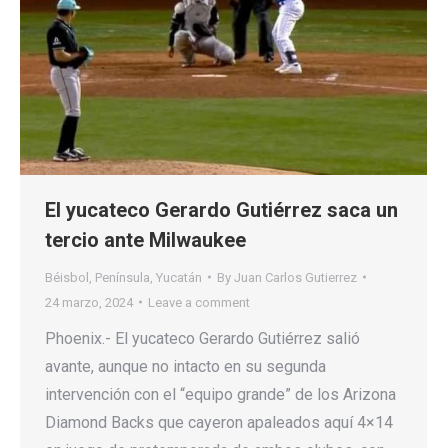
El yucateco Gerardo Gutiérrez saca un
tercio ante Milwaukee
Béisbol
,
Península
,
Yucatán
By
Juan Carlos Gutierrez
24 marzo, 2024
Leave a comment
Phoenix.- El yucateco Gerardo Gutiérrez salió
avante, aunque no intacto en su segunda
intervención con el “equipo grande” de los Arizona
Diamond Backs que cayeron apaleados aquí 4×14