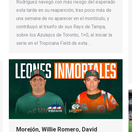
Rodríguez navegó con más riesgo del esperado
esta tarde en su reaparición, tras poco más de
una semana de no aparecer en el montículo, y
contribuyó al triunfo de sus Rays de Tampa,
sobre los Azulejos de Toronto, 1×0, al iniciar la
serie en el Tropicana Field de esta…
Morejón, Willie Romero, David