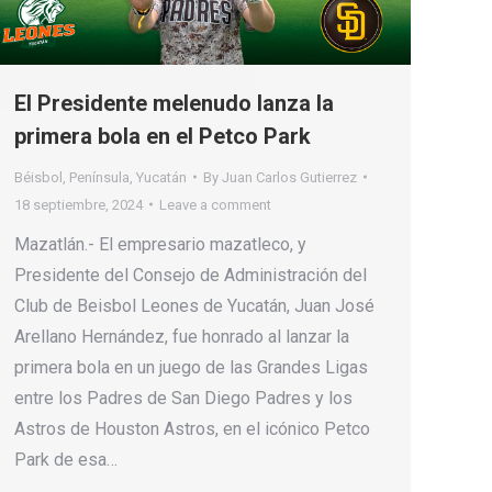
El Presidente melenudo lanza la
primera bola en el Petco Park
Béisbol
,
Península
,
Yucatán
By
Juan Carlos Gutierrez
18 septiembre, 2024
Leave a comment
Mazatlán.- El empresario mazatleco, y
Presidente del Consejo de Administración del
Club de Beisbol Leones de Yucatán, Juan José
Arellano Hernández, fue honrado al lanzar la
primera bola en un juego de las Grandes Ligas
entre los Padres de San Diego Padres y los
Astros de Houston Astros, en el icónico Petco
Park de esa…