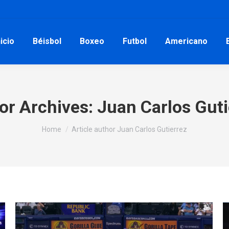
nicio
Béisbol
Boxeo
Futbol
Americano
or Archives:
Juan Carlos Guti
You are here:
Home
Article author Juan Carlos Gutierrez