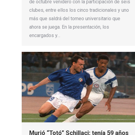
de octubre venidero con la participación de seis
clubes, entre ellos los cinco tradicionales y uno
más que saldrá del torneo universitario que
ahora se juega. En la presentación, los
encargados y…
Murió “Totó” Schillaci; tenía 59 años