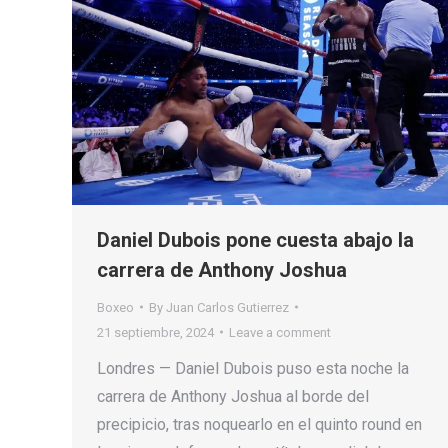
Daniel Dubois pone cuesta abajo la
carrera de Anthony Joshua
Boxeo
By
Juan Carlos Gutierrez
21 septiembre, 2024
Leave a comment
Londres — Daniel Dubois puso esta noche la
carrera de Anthony Joshua al borde del
precipicio, tras noquearlo en el quinto round en