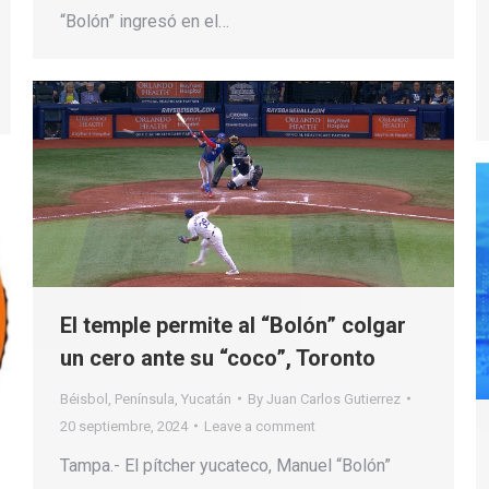
“Bolón” ingresó en el…
El temple permite al “Bolón” colgar
un cero ante su “coco”, Toronto
Béisbol
,
Península
,
Yucatán
By
Juan Carlos Gutierrez
20 septiembre, 2024
Leave a comment
Tampa.- El pítcher yucateco, Manuel “Bolón”