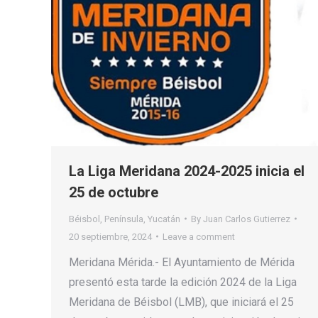
La Liga Meridana 2024-2025 inicia el
25 de octubre
Béisbol
,
Península
,
Yucatán
By
Juan Carlos Gutierrez
20 septiembre, 2024
Leave a comment
Meridana Mérida.- El Ayuntamiento de Mérida
presentó esta tarde la edición 2024 de la Liga
Meridana de Béisbol (LMB), que iniciará el 25