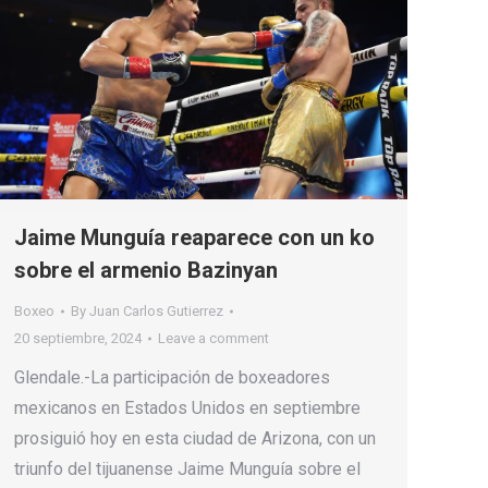
Jaime Munguía reaparece con un ko
sobre el armenio Bazinyan
Boxeo
By
Juan Carlos Gutierrez
20 septiembre, 2024
Leave a comment
Glendale.-La participación de boxeadores
mexicanos en Estados Unidos en septiembre
prosiguió hoy en esta ciudad de Arizona, con un
triunfo del tijuanense Jaime Munguía sobre el