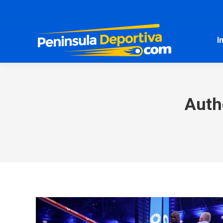
I
Auth