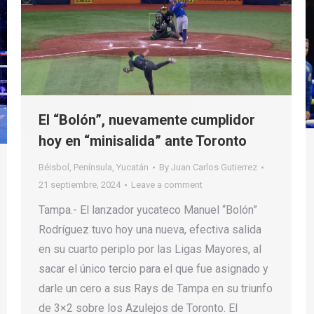
El “Bolón”, nuevamente cumplidor
hoy en “minisalida” ante Toronto
Béisbol
,
Península
,
Yucatán
By
Juan Carlos Gutierrez
21 septiembre, 2024
Leave a comment
Tampa.- El lanzador yucateco Manuel “Bolón”
Rodríguez tuvo hoy una nueva, efectiva salida
en su cuarto periplo por las Ligas Mayores, al
sacar el único tercio para el que fue asignado y
darle un cero a sus Rays de Tampa en su triunfo
de 3×2 sobre los Azulejos de Toronto. El