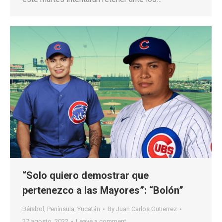
“Solo quiero demostrar que
pertenezco a las Mayores”: “Bolón”
Béisbol
,
Península
,
Yucatán
By
Juan Carlos Gutierrez
27 agosto, 2022
Leave a comment