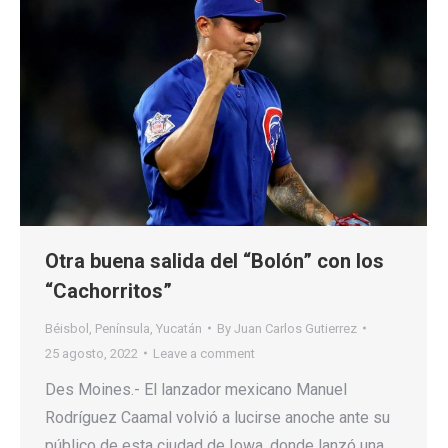
Otra buena salida del “Bolón” con los
“Cachorritos”
Béisbol
,
Península
,
Yucatán
By
Juan Carlos Gutierrez
25 agosto, 2022
Leave a comment
Des Moines.- El lanzador mexicano Manuel
Rodríguez Caamal volvió a lucirse anoche ante su
público de esta ciudad de Iowa, donde lanzó una