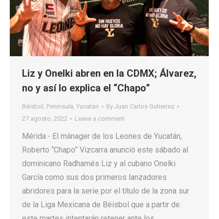
Liz y Onelki abren en la CDMX; Álvarez,
no y así lo explica el “Chapo”
Béisbol
,
Península
,
Yucatán
By
Juan Carlos Gutierrez
27 agosto, 2022
Leave a comment
Mérida.- El mánager de los Leones de Yucatán,
Roberto “Chapo” Vizcarra anunció este sábado al
dominicano Radhamés Liz y al cubano Onelki
García como sus dos primeros lanzadores
abridores para la serie por el título de la zona sur
de la Liga Mexicana de Béisbol que a partir de
este martes intentarán retener ante los…