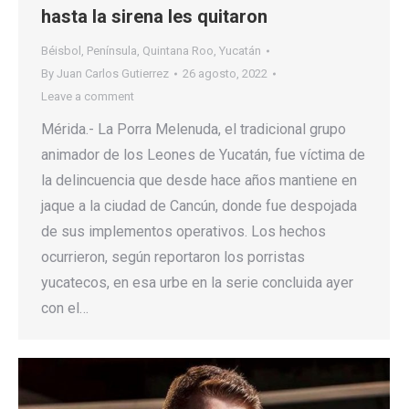
hasta la sirena les quitaron
Béisbol
,
Península
,
Quintana Roo
,
Yucatán
By
Juan Carlos Gutierrez
26 agosto, 2022
Leave a comment
Mérida.- La Porra Melenuda, el tradicional grupo
animador de los Leones de Yucatán, fue víctima de
la delincuencia que desde hace años mantiene en
jaque a la ciudad de Cancún, donde fue despojada
de sus implementos operativos. Los hechos
ocurrieron, según reportaron los porristas
yucatecos, en esa urbe en la serie concluida ayer
con el…