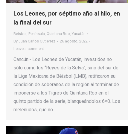
Los Leones, por séptimo año al hilo, en
la final del sur
Béisbol
,
Península
,
Quintana Roo
,
Yucatán
By
Juan Carlos Gutierrez
26 agosto, 2022
Leave a comment
Cancún.- Los Leones de Yucatán, investidos no
sólo como los “Reyes de la Selva”, sino del sur de
la Liga Mexicana de Béisbol (LMB), ratificaron su
condición de soberanos de la región al terminar de
imponerse a los Tigres de Quintana Roo en el
quinto partido de la serie, blanqueándolos 6×0. Los
melenudos, que no…