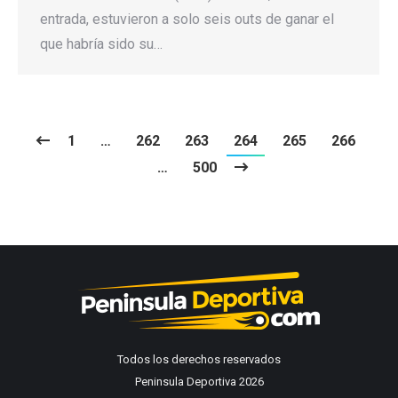
entrada, estuvieron a solo seis outs de ganar el
que habría sido su…
1
…
262
263
264
265
266
…
500
Todos los derechos reservados
Peninsula Deportiva 2026