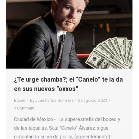
¿Te urge chamba?; el “Canelo” te la da
en sus nuevos “oxxos”
Boxeo
By
Juan Carlos Gutierrez
26 agosto, 2022
1 Comment
Ciudad de México.- La súperestrella del boxeo y
de las taquillas, Saúl “Canelo” Álvarez sigue
cimentando su ya de por sí, (aparentemente)