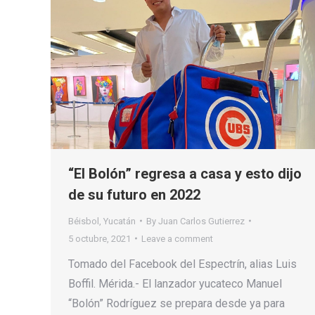
“El Bolón” regresa a casa y esto dijo
de su futuro en 2022
Béisbol
,
Yucatán
By
Juan Carlos Gutierrez
5 octubre, 2021
Leave a comment
Tomado del Facebook del Espectrín, alias Luis
Boffil. Mérida.- El lanzador yucateco Manuel
“Bolón” Rodríguez se prepara desde ya para