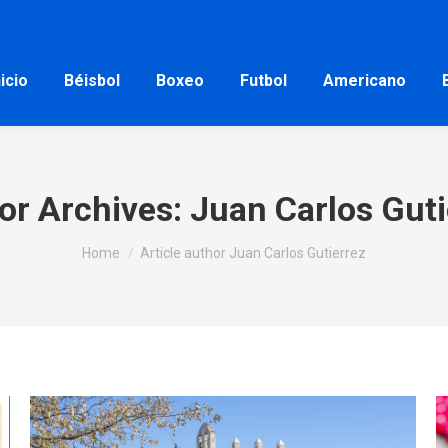
nicio
Béisbol
Boxeo
Futbol
Americano
or Archives:
Juan Carlos Guti
You are here:
Home
Article author Juan Carlos Gutierrez