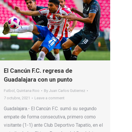
El Cancún F.C. regresa de
Guadalajara con un punto
Futbol
,
Quintana Roo
By
Juan Carlos Gutierrez
7 octubre, 2021
Leave a comment
Guadalajara.- El Cancún F.C. sumó su segundo
empate de forma consecutiva, primero como
visitante (1-1) ante Club Deportivo Tapatío, en el