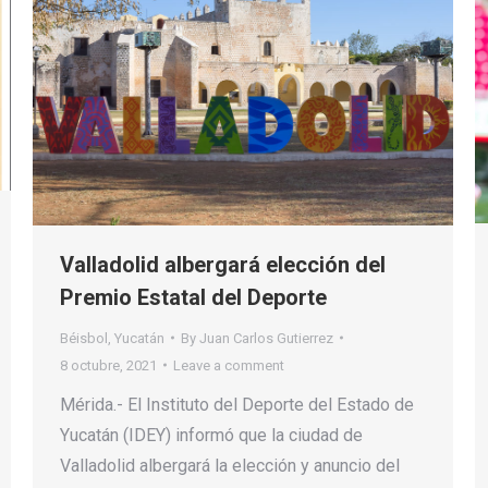
Valladolid albergará elección del
Premio Estatal del Deporte
Béisbol
,
Yucatán
By
Juan Carlos Gutierrez
8 octubre, 2021
Leave a comment
Mérida.- El Instituto del Deporte del Estado de
Yucatán (IDEY) informó que la ciudad de
Valladolid albergará la elección y anuncio del