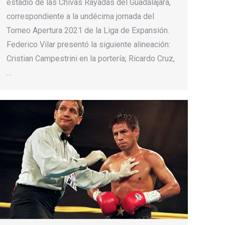
estadio de las Chivas Rayadas del Guadalajara,
correspondiente a la undécima jornada del
Torneo Apertura 2021 de la Liga de Expansión.
Federico Vilar presentó la siguiente alineación:
Cristian Campestrini en la portería; Ricardo Cruz,
…