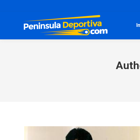
I
Auth