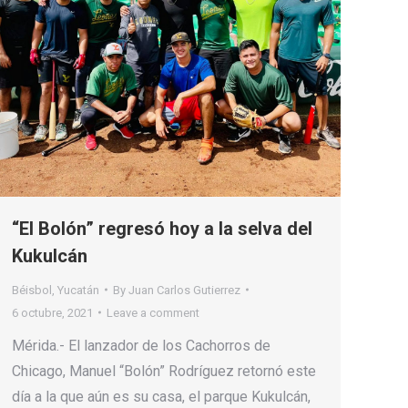
“El Bolón” regresó hoy a la selva del
Kukulcán
Béisbol
,
Yucatán
By
Juan Carlos Gutierrez
6 octubre, 2021
Leave a comment
Mérida.- El lanzador de los Cachorros de
Chicago, Manuel “Bolón” Rodríguez retornó este
día a la que aún es su casa, el parque Kukulcán,