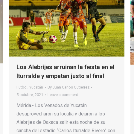
Los Alebrijes arruinan la fiesta en el
Iturralde y empatan justo al final
Futbol
,
Yucatán
By
Juan Carlos Gutierrez
5 octubre, 2021
Leave a comment
Mérida.- Los Venados de Yucatán
desaprovecharon su localía y dejaron a los
Alebrijes de Oaxaca salir esta noche de su
cancha del estadio “Carlos Iturralde Rivero” con