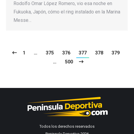
Rodolfo Omar López Romero, vio esa noche en
Fukuoka, Japón, cómo el ring instalado en la Marina
Messe…
1
…
375
376
377
378
379
…
500
Todos los derechos reservados
Peninsula Deportiva 2026