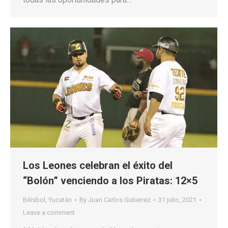
Los Leones celebran el éxito del
“Bolón” venciendo a los Piratas: 12×5
Béisbol
,
Yucatán
By
Juan Carlos Gutierrez
31 julio, 2021
Leave a comment