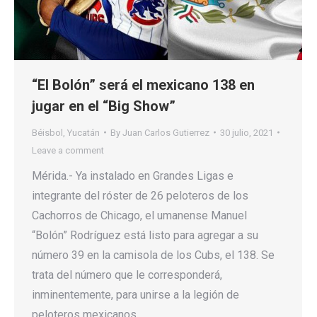
“El Bolón” será el mexicano 138 en
jugar en el “Big Show”
Béisbol
,
Yucatán
By
Juan Carlos Gutierrez
30 julio, 2021
Leave a comment
Mérida.- Ya instalado en Grandes Ligas e
integrante del róster de 26 peloteros de los
Cachorros de Chicago, el umanense Manuel
“Bolón” Rodríguez está listo para agregar a su
número 39 en la camisola de los Cubs, el 138. Se
trata del número que le corresponderá,
inminentemente, para unirse a la legión de
peloteros mexicanos…