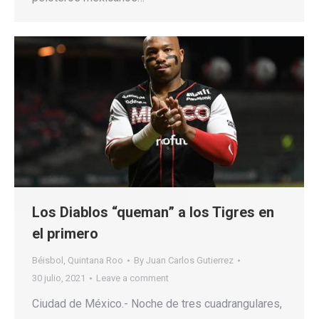
Los Diablos “queman” a los Tigres en
el primero
Béisbol
,
Quintana Roo
By
Juan Carlos Gutierrez
30 julio, 2021
Leave a comment
Ciudad de México.- Noche de tres cuadrangulares,