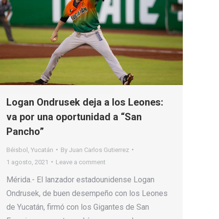
Logan Ondrusek deja a los Leones:
va por una oportunidad a “San
Pancho”
Béisbol
,
Yucatán
By
Juan Carlos Gutierrez
1 agosto, 2021
Leave a comment
Mérida.- El lanzador estadounidense Logan
Ondrusek, de buen desempeño con los Leones
de Yucatán, firmó con los Gigantes de San