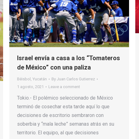
Israel envía a casa a los “Tomateros
de México” con una paliza
Béisbol
,
Yucatán
By
Juan Carlos Gutierrez
1 agosto, 2021
Leave a comment
Tokio.- El polémico seleccionado de México
terminó de cosechar esta tarde aquí lo que
decisiones de escritorio sembraron con
soberbia y “mala leche” semanas atrás en su
territorio. El equipo, al que decisiones