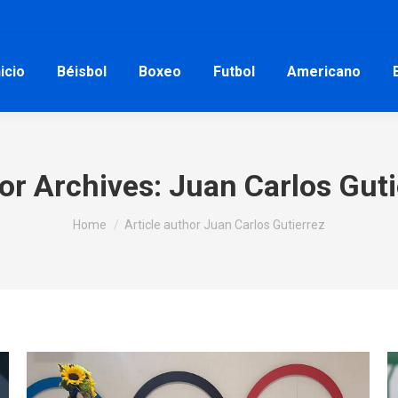
nicio
Béisbol
Boxeo
Futbol
Americano
or Archives:
Juan Carlos Guti
You are here:
Home
Article author Juan Carlos Gutierrez