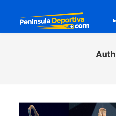
I
Auth