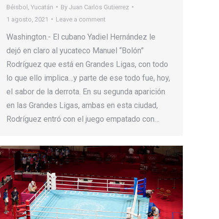
Béisbol
,
Yucatán
By
Juan Carlos Gutierrez
1 agosto, 2021
Leave a comment
Washington.- El cubano Yadiel Hernández le
dejó en claro al yucateco Manuel “Bolón”
Rodríguez que está en Grandes Ligas, con todo
lo que ello implica…y parte de ese todo fue, hoy,
el sabor de la derrota. En su segunda aparición
en las Grandes Ligas, ambas en esta ciudad,
Rodríguez entró con el juego empatado con…