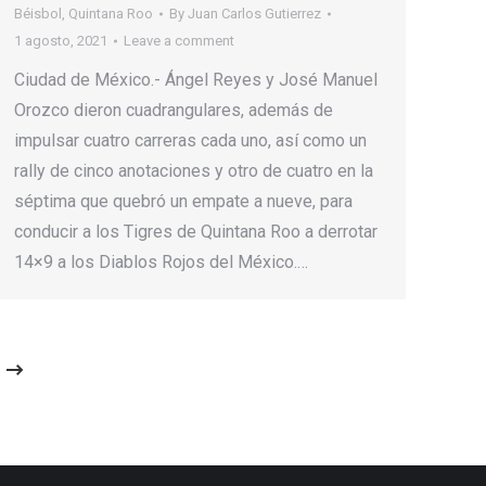
Béisbol
,
Quintana Roo
By
Juan Carlos Gutierrez
1 agosto, 2021
Leave a comment
Ciudad de México.- Ángel Reyes y José Manuel
Orozco dieron cuadrangulares, además de
impulsar cuatro carreras cada uno, así como un
rally de cinco anotaciones y otro de cuatro en la
séptima que quebró un empate a nueve, para
conducir a los Tigres de Quintana Roo a derrotar
14×9 a los Diablos Rojos del México.…