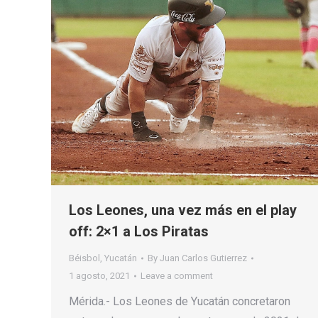
Los Leones, una vez más en el play
off: 2×1 a Los Piratas
Béisbol
,
Yucatán
By
Juan Carlos Gutierrez
1 agosto, 2021
Leave a comment
Mérida.- Los Leones de Yucatán concretaron