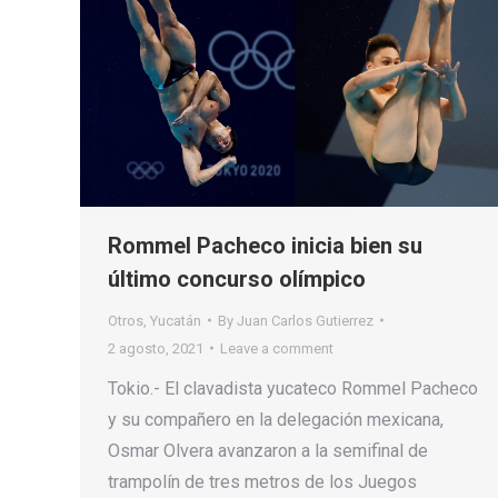
Rommel Pacheco inicia bien su
último concurso olímpico
Otros
,
Yucatán
By
Juan Carlos Gutierrez
2 agosto, 2021
Leave a comment
Tokio.- El clavadista yucateco Rommel Pacheco
y su compañero en la delegación mexicana,
Osmar Olvera avanzaron a la semifinal de
trampolín de tres metros de los Juegos