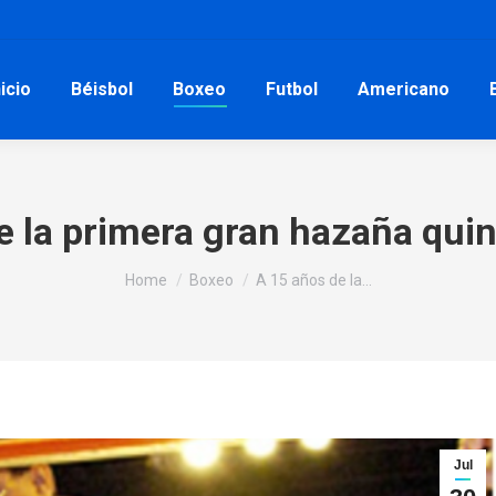
nicio
Béisbol
Boxeo
Futbol
Americano
e la primera gran hazaña qui
You are here:
Home
Boxeo
A 15 años de la…
Jul