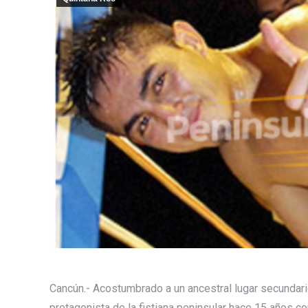
Cancún.- Acostumbrado a un ancestral lugar secundario
protagonista de la fistiana peninsular hace 15 años c