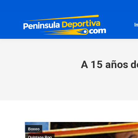
I
A 15 años d
Boxeo
Quintana Roo