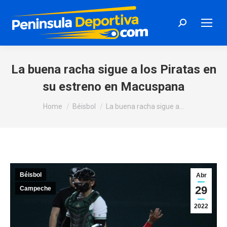
Search:
La buena racha sigue a los Piratas en
su estreno en Macuspana
You are here:
Home
Béisbol
La buena racha sigue a…
Béisbol
Abr
29
Campeche
2022