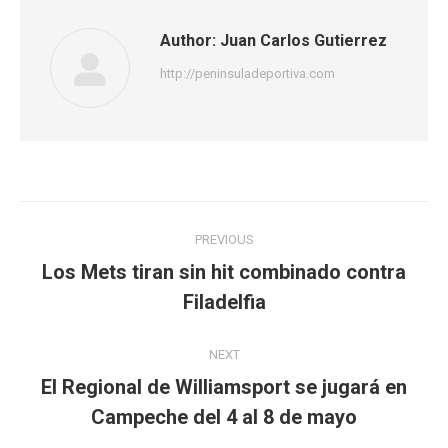
Author:
Juan Carlos Gutierrez
http://peninsuladeportiva.com
Post
PREVIOUS
navigation
Los Mets tiran sin hit combinado contra
Previous
Filadelfia
post:
NEXT
El Regional de Williamsport se jugará en
Next
Campeche del 4 al 8 de mayo
post: