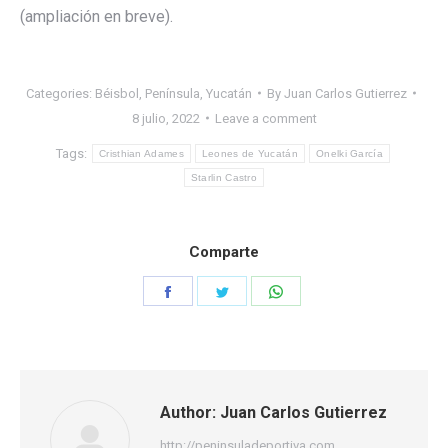
(ampliación en breve).
Categories:
Béisbol
,
Península
,
Yucatán
By
Juan Carlos Gutierrez
8 julio, 2022
Leave a comment
Tags:
Cristhian Adames
Leones de Yucatán
Onelki García
Starlin Castro
Comparte
Share
Share
Share
on
on
on
Facebook
Twitter
WhatsApp
Author:
Juan Carlos Gutierrez
http://peninsuladeportiva.com