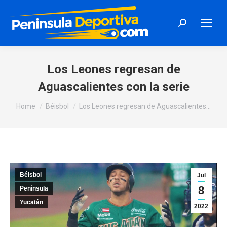
Search:
Los Leones regresan de
Aguascalientes con la serie
You are here:
Home
Béisbol
Los Leones regresan de Aguascalientes…
Béisbol
Jul
8
Península
Yucatán
2022