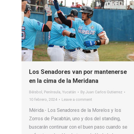
Los Senadores van por mantenerse
en la cima de la Meridana
Béisbol
,
Península
,
Yucatán
By
Juan Carlos Gutierrez
10 febrero, 2024
Leave a comment
Mérida.- Los Senadores de la Morelos y los
Zorros de Pacabtún, uno y dos del standing,
buscarán continuar con el buen paso cuando se