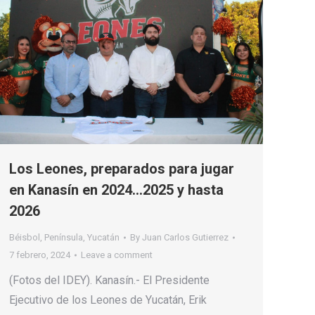
Los Leones, preparados para jugar
en Kanasín en 2024…2025 y hasta
2026
Béisbol
,
Península
,
Yucatán
By
Juan Carlos Gutierrez
7 febrero, 2024
Leave a comment
(Fotos del IDEY). Kanasín.- El Presidente
Ejecutivo de los Leones de Yucatán, Erik