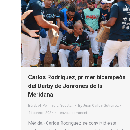
Carlos Rodríguez, primer bicampeón
del Derby de Jonrones de la
Meridana
Béisbol
,
Península
,
Yucatán
By
Juan Carlos Gutierrez
4 febrero, 2024
Leave a comment
Mérida.- Carlos Rodríguez se convirtió esta