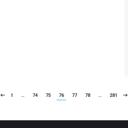
1
…
74
75
76
77
78
…
281