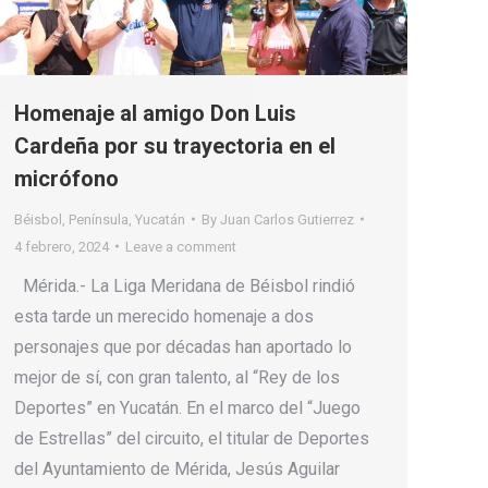
Homenaje al amigo Don Luis
Cardeña por su trayectoria en el
micrófono
Béisbol
,
Península
,
Yucatán
By
Juan Carlos Gutierrez
4 febrero, 2024
Leave a comment
Mérida.- La Liga Meridana de Béisbol rindió
esta tarde un merecido homenaje a dos
personajes que por décadas han aportado lo
mejor de sí, con gran talento, al “Rey de los
Deportes” en Yucatán. En el marco del “Juego
de Estrellas” del circuito, el titular de Deportes
del Ayuntamiento de Mérida, Jesús Aguilar