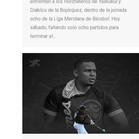
enfrenten a los Horchateros de Yaxkukul y
Diablos de la Bojórquez, dentro de la jornada
ocho de la Liga Meridana de Béisbol. Hoy
sábado, faltando solo ocho partidos para
terminar el…