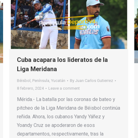
Cuba acapara los lideratos de la
Liga Meridana
Béisbol
,
Península
,
Yucatán
By
Juan Carlos Gutierrez
8 febrero, 2024
Leave a comment
Mérida.- La batalla por las coronas de bateo y
pitcheo de la Liga Meridana de Béisbol continúa
reñida. Ahora, los cubanos Yandy Yáñez y
Yoandy Cruz se apoderaron de esos
departamentos, respectivamente, tras la