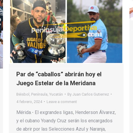
Par de “caballos” abrirán hoy el
Juego Estelar de la Meridana
Béisbol
,
Península
,
Yucatán
By
Juan Carlos Gutierrez
4 febrero, 2024
Leave a comment
Mérida.- El exgrandes ligas, Henderson Álvarez,
y el cubano Yoandy Cruz serán los encargados
de abrir por las Selecciones Azul y Naranja,