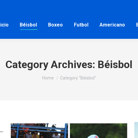
nicio
Béisbol
Boxeo
Futbol
Americano
Category Archives:
Béisbol
You are here:
Home
Category "Béisbol"