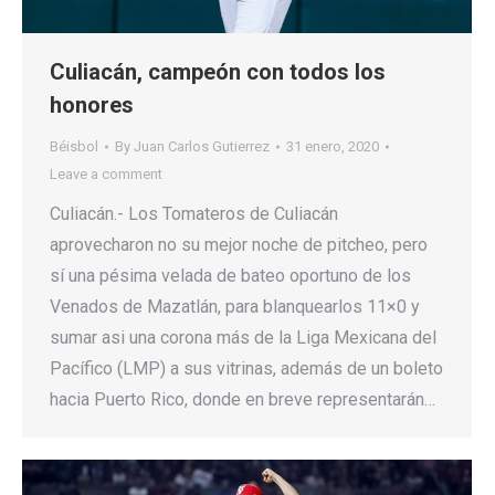
Culiacán, campeón con todos los
honores
Béisbol
By
Juan Carlos Gutierrez
31 enero, 2020
Leave a comment
Culiacán.- Los Tomateros de Culiacán
aprovecharon no su mejor noche de pitcheo, pero
sí una pésima velada de bateo oportuno de los
Venados de Mazatlán, para blanquearlos 11×0 y
sumar asi una corona más de la Liga Mexicana del
Pacífico (LMP) a sus vitrinas, además de un boleto
hacia Puerto Rico, donde en breve representarán…