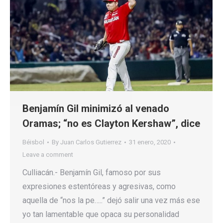
Benjamín Gil minimizó al venado
Oramas; “no es Clayton Kershaw”, dice
Béisbol
By
Juan Carlos Gutierrez
31 enero, 2020
Leave a comment
Culliacán.- Benjamín Gil, famoso por sus
expresiones estentóreas y agresivas, como
aquella de “nos la pe…..” dejó salir una vez más ese
yo tan lamentable que opaca su personalidad