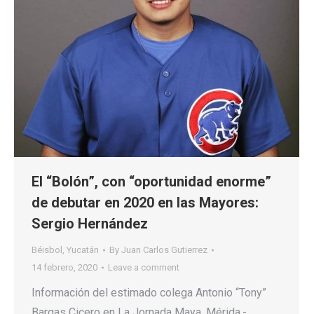
El “Bolón”, con “oportunidad enorme”
de debutar en 2020 en las Mayores:
Sergio Hernández
Béisbol
,
Yucatán
By
Juan Carlos Gutierrez
14 febrero, 2020
Leave a comment
Información del estimado colega Antonio “Tony”
Bargas Cicero en La Jornada Maya. Mérida.-