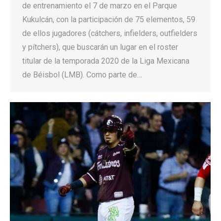
de entrenamiento el 7 de marzo en el Parque
Kukulcán, con la participación de 75 elementos, 59
de ellos jugadores (cátchers, infielders, outfielders
y pítchers), que buscarán un lugar en el roster
titular de la temporada 2020 de la Liga Mexicana
de Béisbol (LMB). Como parte de…