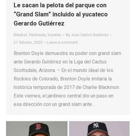
Le sacan la pelota del parque con
“Grand Slam” incluido al yucateco
Gerardo Gutiérrez
Béisbol
,
Península
,
Yucatán
By
Juan Carlos Gutierrez
21 febrero, 2025
Leave a comment
Brenton Doyle demuestra su poder con grand slam
ante Gerardo Gutiérrez en la Liga del Cactus
Scottsdale, Arizona. – En el mundo ideal de los
Rockies de Colorado, Brenton Doyle imitaría la
histórica temporada de 2017 de Charlie Blackmon.
Este viernes, el jardinero central dio un paso en
esa dirección con un grand slam ante…