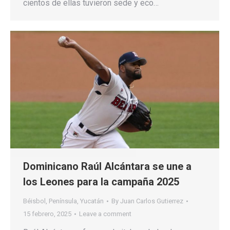
cientos de ellas tuvieron sede y eco…
Dominicano Raúl Alcántara se une a
los Leones para la campaña 2025
Béisbol
,
Península
,
Yucatán
By
Juan Carlos Gutierrez
15 febrero, 2025
Leave a comment