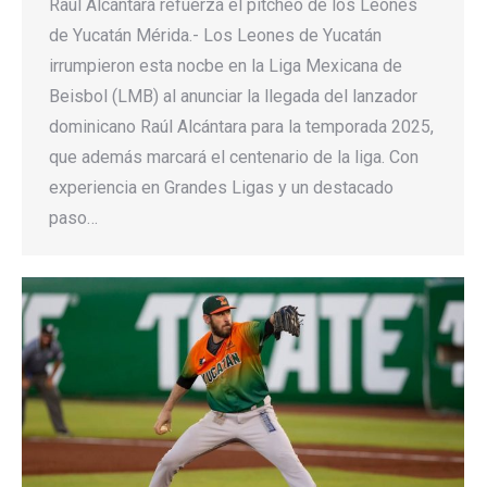
Raúl Alcántara refuerza el pitcheo de los Leones
de Yucatán Mérida.- Los Leones de Yucatán
irrumpieron esta nocbe en la Liga Mexicana de
Beisbol (LMB) al anunciar la llegada del lanzador
dominicano Raúl Alcántara para la temporada 2025,
que además marcará el centenario de la liga. Con
experiencia en Grandes Ligas y un destacado
paso…