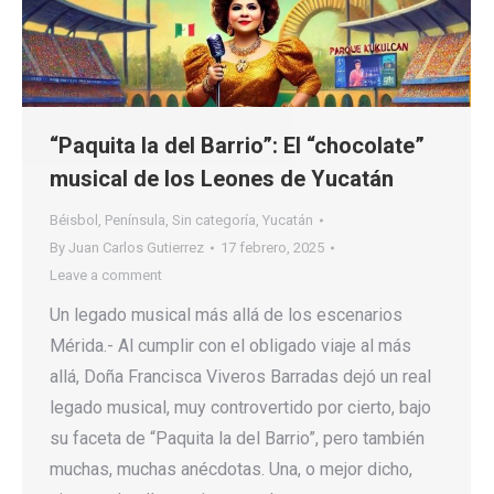
“Paquita la del Barrio”: El “chocolate”
musical de los Leones de Yucatán
Béisbol
,
Península
,
Sin categoría
,
Yucatán
By
Juan Carlos Gutierrez
17 febrero, 2025
Leave a comment
Un legado musical más allá de los escenarios
Mérida.- Al cumplir con el obligado viaje al más
allá, Doña Francisca Viveros Barradas dejó un real
legado musical, muy controvertido por cierto, bajo
su faceta de “Paquita la del Barrio”, pero también
muchas, muchas anécdotas. Una, o mejor dicho,