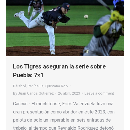
Los Tigres aseguran la serie sobre
Puebla: 7×1
Béisbol
,
Península
,
Quintana Roo
By
Juan Carlos Gutierrez
26 abril, 2023
Leave a comment
Cancún.- El mochitense, Erick Valenzuela tuvo una
gran presentación como abridor en este 2023, con
pelota de solo un imparable en seis entradas de
trabajo, al tiempo que Reynaldo Rodríguez detonó