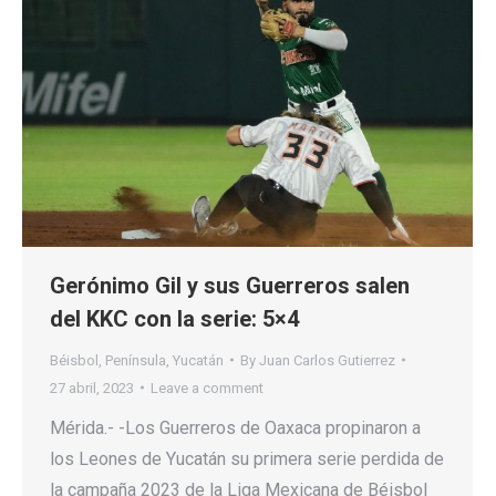
Gerónimo Gil y sus Guerreros salen
del KKC con la serie: 5×4
Béisbol
,
Península
,
Yucatán
By
Juan Carlos Gutierrez
27 abril, 2023
Leave a comment
Mérida.- -Los Guerreros de Oaxaca propinaron a
los Leones de Yucatán su primera serie perdida de
la campaña 2023 de la Liga Mexicana de Béisbol