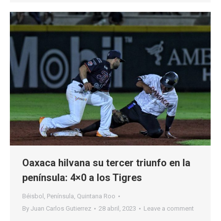
Oaxaca hilvana su tercer triunfo en la
península: 4×0 a los Tigres
Béisbol
,
Península
,
Quintana Roo
By
Juan Carlos Gutierrez
28 abril, 2023
Leave a comment