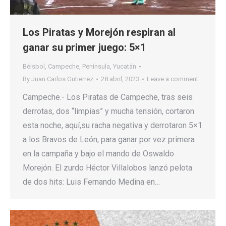
Los Piratas y Morejón respiran al
ganar su primer juego: 5×1
Béisbol
,
Campeche
,
Península
,
Yucatán
By
Juan Carlos Gutierrez
28 abril, 2023
Leave a comment
Campeche.- Los Piratas de Campeche, tras seis
derrotas, dos “limpias” y mucha tensión, cortaron
esta noche, aquí,su racha negativa y derrotaron 5×1
a los Bravos de León, para ganar por vez primera
en la campaña y bajo el mando de Oswaldo
Morejón. El zurdo Héctor Villalobos lanzó pelota
de dos hits: Luis Fernando Medina en…