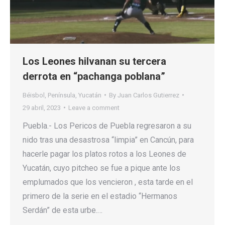
Los Leones hilvanan su tercera
derrota en “pachanga poblana”
Béisbol
,
Península
,
Yucatán
By
Juan Carlos Gutierrez
29 abril, 2023
Leave a comment
Puebla.- Los Pericos de Puebla regresaron a su
nido tras una desastrosa “limpia” en Cancún, para
hacerle pagar los platos rotos a los Leones de
Yucatán, cuyo pitcheo se fue a pique ante los
emplumados que los vencieron , esta tarde en el
primero de la serie en el estadio “Hermanos
Serdán” de esta urbe.…