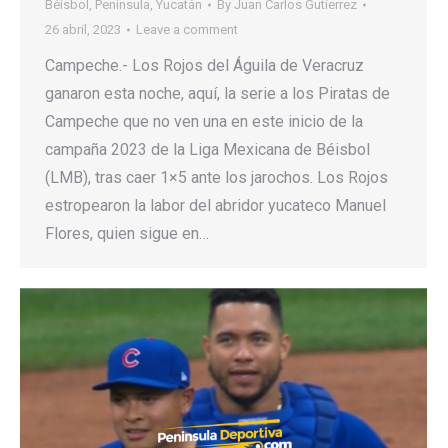
Béisbol
,
Península
,
Yucatán
By
Juan Carlos Gutierrez
26 abril, 2023
Leave a comment
Campeche.- Los Rojos del Águila de Veracruz
ganaron esta noche, aquí, la serie a los Piratas de
Campeche que no ven una en este inicio de la
campaña 2023 de la Liga Mexicana de Béisbol
(LMB), tras caer 1×5 ante los jarochos. Los Rojos
estropearon la labor del abridor yucateco Manuel
Flores, quien sigue en…