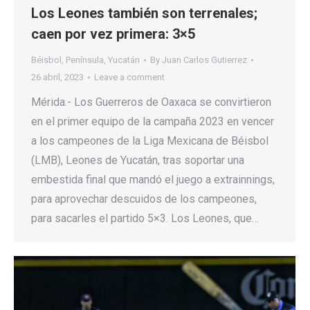
Los Leones también son terrenales;
caen por vez primera: 3×5
Béisbol
,
Península
,
Yucatán
By
Juan Carlos Gutierrez
26 abril, 2023
Leave a comment
Mérida.- Los Guerreros de Oaxaca se convirtieron
en el primer equipo de la campaña 2023 en vencer
a los campeones de la Liga Mexicana de Béisbol
(LMB), Leones de Yucatán, tras soportar una
embestida final que mandó el juego a extrainnings,
para aprovechar descuidos de los campeones,
para sacarles el partido 5×3. Los Leones, que…