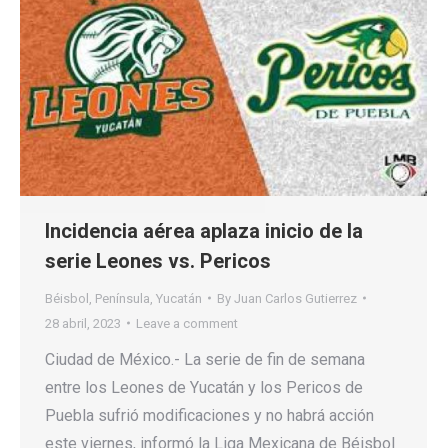
Incidencia aérea aplaza inicio de la
serie Leones vs. Pericos
Béisbol
,
Península
,
Yucatán
By
Juan Carlos Gutierrez
28 abril, 2023
Leave a comment
Ciudad de México.- La serie de fin de semana
entre los Leones de Yucatán y los Pericos de
Puebla sufrió modificaciones y no habrá acción
este viernes, informó la Liga Mexicana de Béisbol