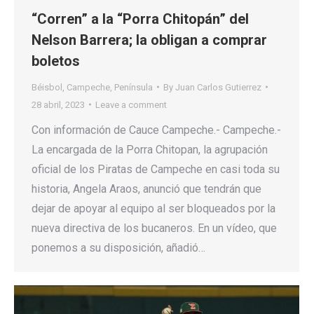
“Corren” a la “Porra Chitopán” del
Nelson Barrera; la obligan a comprar
boletos
Béisbol
,
Campeche
,
Península
By
Juan Carlos Gutierrez
28 abril, 2023
Leave a comment
Con información de Cauce Campeche.- Campeche.-
La encargada de la Porra Chitopan, la agrupación
oficial de los Piratas de Campeche en casi toda su
historia, Angela Araos, anunció que tendrán que
dejar de apoyar al equipo al ser bloqueados por la
nueva directiva de los bucaneros. En un vídeo, que
ponemos a su disposición, añadió…