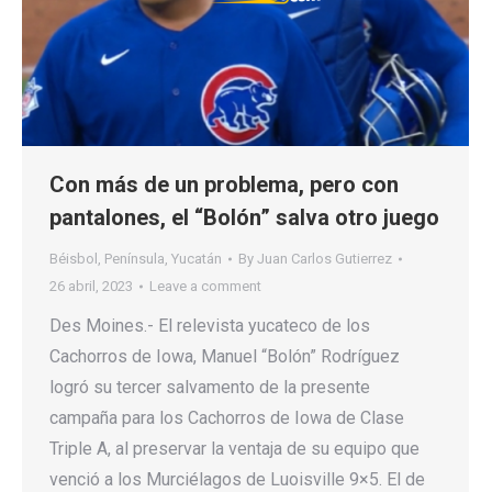
Con más de un problema, pero con
pantalones, el “Bolón” salva otro juego
Béisbol
,
Península
,
Yucatán
By
Juan Carlos Gutierrez
26 abril, 2023
Leave a comment
Des Moines.- El relevista yucateco de los
Cachorros de Iowa, Manuel “Bolón” Rodríguez
logró su tercer salvamento de la presente
campaña para los Cachorros de Iowa de Clase
Triple A, al preservar la ventaja de su equipo que
venció a los Murciélagos de Luoisville 9×5. El de