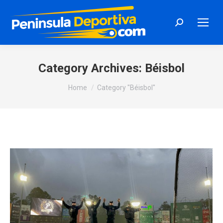
Search:
Category Archives:
Béisbol
You are here:
Home
Category "Béisbol"