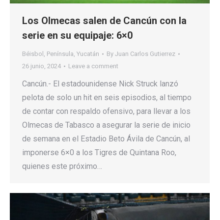
Los Olmecas salen de Cancún con la
serie en su equipaje: 6×0
Béisbol
,
Península
,
Yucatán
By
Juan Carlos Gutierrez
26 junio, 2024
Leave a comment
Cancún.- El estadounidense Nick Struck lanzó
pelota de solo un hit en seis episodios, al tiempo
de contar con respaldo ofensivo, para llevar a los
Olmecas de Tabasco a asegurar la serie de inicio
de semana en el Estadio Beto Ávila de Cancún, al
imponerse 6×0 a los Tigres de Quintana Roo,
quienes este próximo…