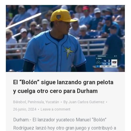
El “Bolón” sigue lanzando gran pelota
y cuelga otro cero para Durham
Béisbol
,
Península
,
Yucatán
By
Juan Carlos Gutierrez
26 junio, 2024
Leave a comment
Durham.- El lanzador yucateco Manuel “Bolón”
Rodríguez lanzó hoy otro gran juego y contribuyó a