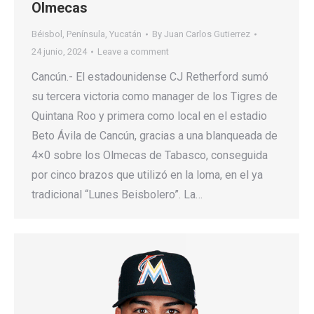
Olmecas
Béisbol
,
Península
,
Yucatán
By
Juan Carlos Gutierrez
24 junio, 2024
Leave a comment
Cancún.- El estadounidense CJ Retherford sumó
su tercera victoria como manager de los Tigres de
Quintana Roo y primera como local en el estadio
Beto Ávila de Cancún, gracias a una blanqueada de
4×0 sobre los Olmecas de Tabasco, conseguida
por cinco brazos que utilizó en la loma, en el ya
tradicional “Lunes Beisbolero”. La…