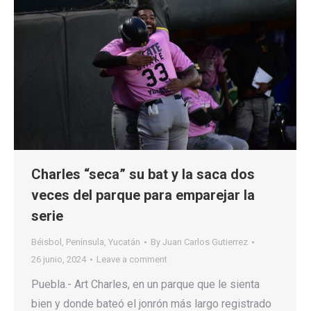
Charles “seca” su bat y la saca dos
veces del parque para emparejar la
serie
Béisbol
,
Península
,
Yucatán
By
Juan Carlos Gutierrez
26 junio, 2024
Leave a comment
Puebla.- Art Charles, en un parque que le sienta
bien y donde bateó el jonrón más largo registrado