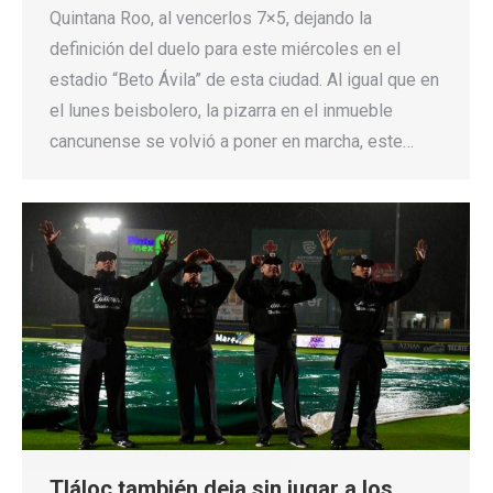
Quintana Roo, al vencerlos 7×5, dejando la
definición del duelo para este miércoles en el
estadio “Beto Ávila” de esta ciudad. Al igual que en
el lunes beisbolero, la pizarra en el inmueble
cancunense se volvió a poner en marcha, este…
Tláloc también deja sin jugar a los