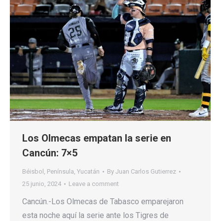
Los Olmecas empatan la serie en
Cancún: 7×5
Béisbol
,
Península
,
Yucatán
By
Juan Carlos Gutierrez
25 junio, 2024
Leave a comment
Cancún.-Los Olmecas de Tabasco emparejaron
esta noche aquí la serie ante los Tigres de