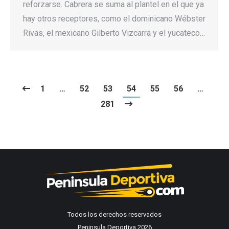
reforzarse. Cabrera se suma al plantel en el que ya
hay otros receptores, como el dominicano Wébster
Rivas, el mexicano Gilberto Vizcarra y el yucateco…
1
…
52
53
54
55
56
…
281
Todos los derechos reservados
Peninsula Deportiva 2026