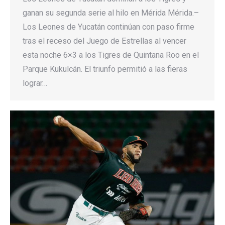
ganan su segunda serie al hilo en Mérida Mérida.–
Los Leones de Yucatán continúan con paso firme
tras el receso del Juego de Estrellas al vencer
esta noche 6×3 a los Tigres de Quintana Roo en el
Parque Kukulcán. El triunfo permitió a las fieras
lograr…