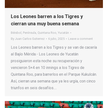
Los Leones barren a los Tigres y
cierran una muy buena semana
Béisbol
,
Península
,
Quintana Roo
,
Yucatán
By
Juan Carlos Gutierrez
6 julio, 2025
Leave a comment
Los Leones barren a los Tigres y se van de cacería
al Bajío Mérida.- Los Leones de Yucatán
prosiguieron esta noche su recuperación y
vencieron 5×4 en 10 innings a los Tigres de
Quintana Roo, para barrerlos en el Parque Kukulcán.
Así, cierran una semana que ya les urgía, con cinco
triunfos en seis desafíos.…