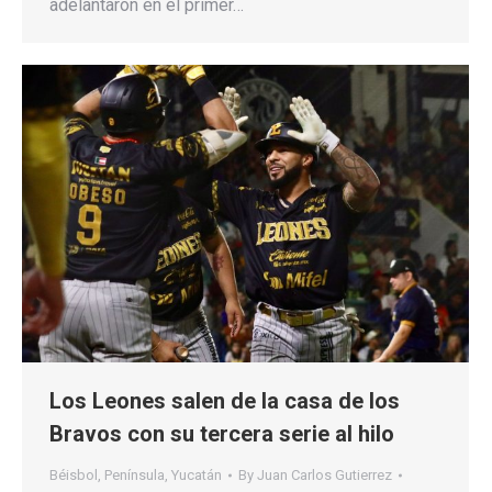
adelantaron en el primer…
Los Leones salen de la casa de los
Bravos con su tercera serie al hilo
Béisbol
,
Península
,
Yucatán
By
Juan Carlos Gutierrez