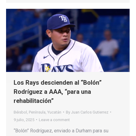
Los Rays descienden al “Bolón”
Rodríguez a AAA, “para una
rehabilitación”
Béisbol
,
Península
,
Yucatán
By
Juan Carlos Gutierrez
9 julio, 2025
Leave a comment
“Bolón” Rodríguez, enviado a Durham para su