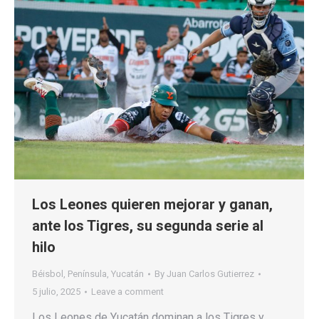
Los Leones quieren mejorar y ganan,
ante los Tigres, su segunda serie al
hilo
Béisbol
,
Península
,
Yucatán
By
Juan Carlos Gutierrez
5 julio, 2025
Leave a comment
Los Leones de Yucatán dominan a los Tigres y