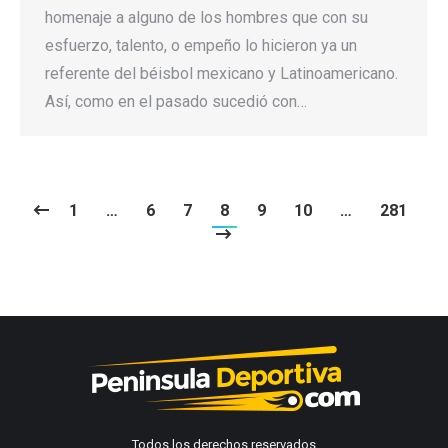
homenaje a alguno de los hombres que con su
esfuerzo, talento, o empeño lo hicieron ya un
referente del béisbol mexicano y Latinoamericano.
Así, como en el pasado sucedió con…
1
…
6
7
8
9
10
…
281
Todos los derechos reservados