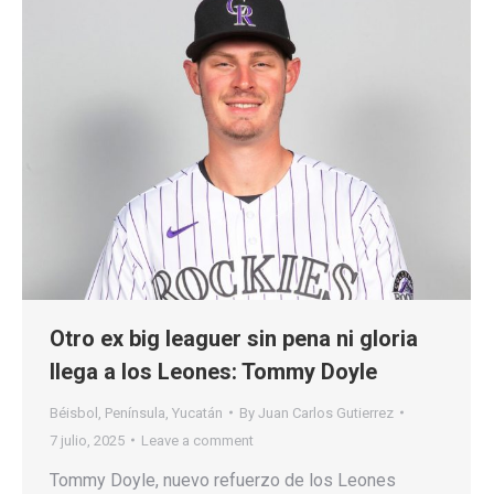
Otro ex big leaguer sin pena ni gloria
llega a los Leones: Tommy Doyle
Béisbol
,
Península
,
Yucatán
By
Juan Carlos Gutierrez
7 julio, 2025
Leave a comment
Tommy Doyle, nuevo refuerzo de los Leones