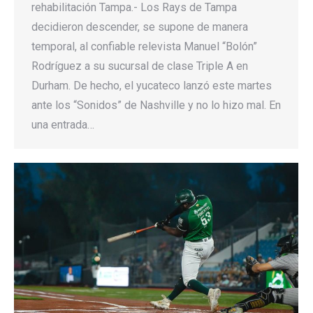
rehabilitación Tampa.- Los Rays de Tampa
decidieron descender, se supone de manera
temporal, al confiable relevista Manuel “Bolón”
Rodríguez a su sucursal de clase Triple A en
Durham. De hecho, el yucateco lanzó este martes
ante los “Sonidos” de Nashville y no lo hizo mal. En
una entrada…