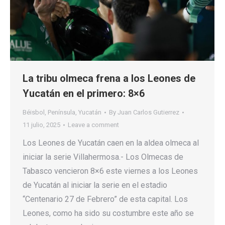
La tribu olmeca frena a los Leones de
Yucatán en el primero: 8×6
Béisbol
,
Península
,
Yucatán
By
Juan Carlos Gutierrez
11 julio, 2025
Leave a comment
Los Leones de Yucatán caen en la aldea olmeca al
iniciar la serie Villahermosa.- Los Olmecas de
Tabasco vencieron 8×6 este viernes a los Leones
de Yucatán al iniciar la serie en el estadio
“Centenario 27 de Febrero” de esta capital. Los
Leones, como ha sido su costumbre este año se