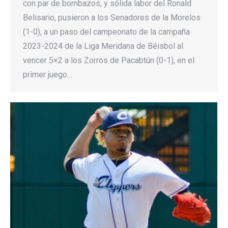
con par de bombazos, y sólida labor del Ronald
Belisario, pusieron a los Senadores de la Morelos
(1-0), a un paso del campeonato de la campaña
2023-2024 de la Liga Meridana de Béisbol al
vencer 5×2 a los Zorros de Pacabtún (0-1), en el
primer juego…