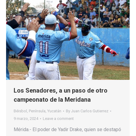
Los Senadores, a un paso de otro
campeonato de la Meridana
Béisbol
,
Península
,
Yucatán
By
Juan Carlos Gutierrez
9 marzo, 2024
Leave a comment
Mérida.- El poder de Yadir Drake, quien se destapó