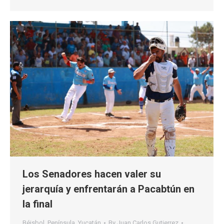
Los Senadores hacen valer su
jerarquía y enfrentarán a Pacabtún en
la final
Béisbol
,
Península
,
Yucatán
By
Juan Carlos Gutierrez