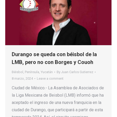
Durango se queda con béisbol de la
LMB, pero no con Borges y Couoh
Béisbol
,
Península
,
Yucatán
By
Juan Carlos Gutierrez
8 marzo, 2024
Leave a comment
Ciudad de México.- La Asamblea de Asociados de
la Liga Mexicana de Beisbol (LMB) informó que ha
aceptado el ingreso de una nueva franquicia en la
ciudad de Durango, que participará a partir de esta