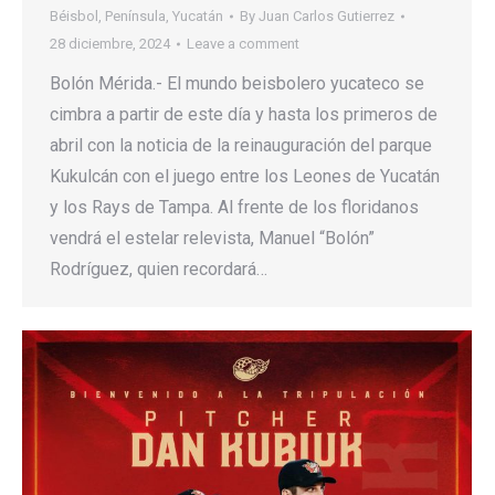
Béisbol
,
Península
,
Yucatán
By
Juan Carlos Gutierrez
28 diciembre, 2024
Leave a comment
Bolón Mérida.- El mundo beisbolero yucateco se
cimbra a partir de este día y hasta los primeros de
abril con la noticia de la reinauguración del parque
Kukulcán con el juego entre los Leones de Yucatán
y los Rays de Tampa. Al frente de los floridanos
vendrá el estelar relevista, Manuel “Bolón”
Rodríguez, quien recordará…