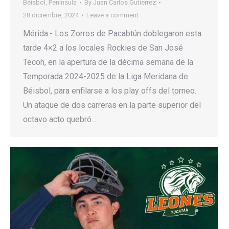
Béisbol
,
Península
By
Juan Carlos Gutierrez
28 diciembre, 2024
Leave a comment
Mérida.- Los Zorros de Pacabtún doblegaron esta
tarde 4×2 a los locales Rockies de San José
Tecoh, en la apertura de la décima semana de la
Temporada 2024-2025 de la Liga Meridana de
Béisbol, para enfilarse a los play offs del torneo.
Un ataque de dos carreras en la parte superior del
octavo acto quebró…