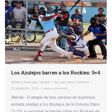
Los Azulejos barren a los Rockies: 5×4
Béisbol
,
Península
,
Yucatán
By
Juan Carlos Gutierrez
22 diciembre, 2024
Leave a comment
Mérida.- El ataque de tres carreras en la primera
entrada condujo a los Azulejos de la Dolores Otero
(7-10) a consumar la barrida sobre los Rockies de