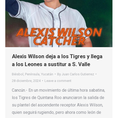
Alexis Wilson deja a los Tigres y llega
a los Leones a sustitur a S. Valle
Béisbol
,
Península
,
Yucatán
By
Juan Carlos Gutierrez
28 diciembre, 2024
Leave a comment
Cancún.- En un movimiento de última hora sabatina,
los Tigres de Quintana Roo anunciaron la salida de
su plantel del ascendente receptor Alexis Wilson,
quien seguirá rugiendo, pero ahora como león de