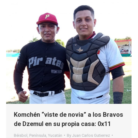
Komchén “viste de novia” a los Bravos
de Dzemul en su propia casa: 0x11
Béisbol
,
Península
,
Yucatán
By
Juan Carlos Gutierrez