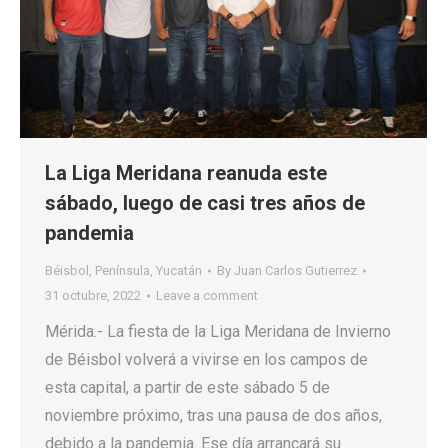
La Liga Meridana reanuda este
sábado, luego de casi tres años de
pandemia
Béisbol
,
Península
,
Yucatán
By
Juan Carlos Gutierrez
31 octubre, 2022
Leave a comment
Mérida.- La fiesta de la Liga Meridana de Invierno
de Béisbol volverá a vivirse en los campos de
esta capital, a partir de este sábado 5 de
noviembre próximo, tras una pausa de dos años,
debido a la pandemia. Ese día arrancará su