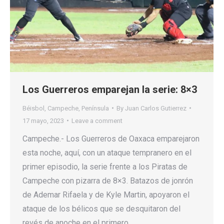
Los Guerreros emparejan la serie: 8×3
Béisbol
,
Campeche
,
Península
By
Juan Carlos Gutierrez
17 mayo, 2023
Leave a comment
Campeche.- Los Guerreros de Oaxaca emparejaron
esta noche, aquí, con un ataque tempranero en el
primer episodio, la serie frente a los Piratas de
Campeche con pizarra de 8×3. Batazos de jonrón
de Ademar Rifaela y de Kyle Martin, apoyaron el
ataque de los bélicos que se desquitaron del
revés de anoche en el primero.…