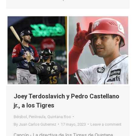
Joey Terdoslavich y Pedro Castellano
jr., a los Tigres
Béisbol
,
Península
,
Quintana Roo
By
Juan Carlos Gutierrez
17 mayo, 2023
Leave a comment
Cancún.- La directiva de los Tigres de Quintana