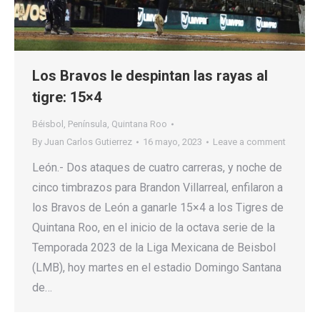
Los Bravos le despintan las rayas al
tigre: 15×4
Béisbol
,
Península
,
Quintana Roo
By
Juan Carlos Gutierrez
16 mayo, 2023
Leave a comment
León.- Dos ataques de cuatro carreras, y noche de
cinco timbrazos para Brandon Villarreal, enfilaron a
los Bravos de León a ganarle 15×4 a los Tigres de
Quintana Roo, en el inicio de la octava serie de la
Temporada 2023 de la Liga Mexicana de Beisbol
(LMB), hoy martes en el estadio Domingo Santana
de…