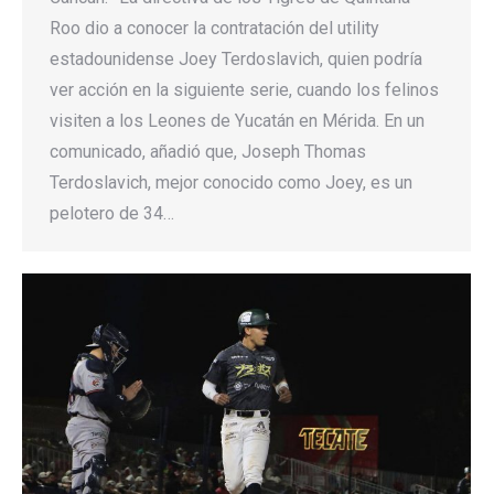
Roo dio a conocer la contratación del utility
estadounidense Joey Terdoslavich, quien podría
ver acción en la siguiente serie, cuando los felinos
visiten a los Leones de Yucatán en Mérida. En un
comunicado, añadió que, Joseph Thomas
Terdoslavich, mejor conocido como Joey, es un
pelotero de 34…