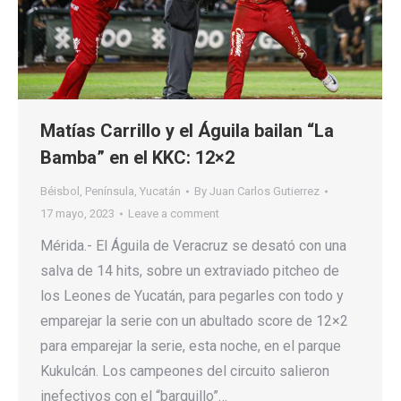
Matías Carrillo y el Águila bailan “La
Bamba” en el KKC: 12×2
Béisbol
,
Península
,
Yucatán
By
Juan Carlos Gutierrez
17 mayo, 2023
Leave a comment
Mérida.- El Águila de Veracruz se desató con una
salva de 14 hits, sobre un extraviado pitcheo de
los Leones de Yucatán, para pegarles con todo y
emparejar la serie con un abultado score de 12×2
para emparejar la serie, esta noche, en el parque
Kukulcán. Los campeones del circuito salieron
inefectivos con el “barquillo”…