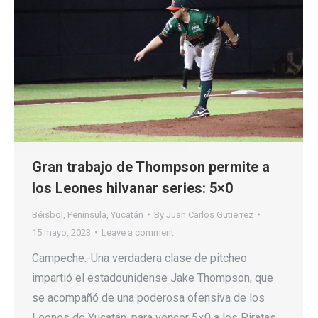
Gran trabajo de Thompson permite a
los Leones hilvanar series: 5×0
Béisbol
,
Península
,
Yucatán
By
Juan Carlos Gutierrez
15 mayo, 2023
Leave a comment
Campeche.-Una verdadera clase de pitcheo
impartió el estadounidense Jake Thompson, que
se acompañó de una poderosa ofensiva de los
Leones de Yucatán, para vencer 5×0 a los Piratas