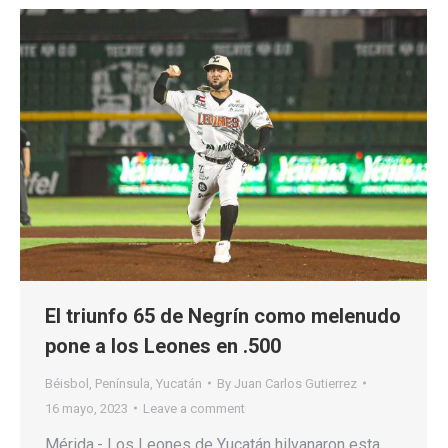
El triunfo 65 de Negrín como melenudo
pone a los Leones en .500
Béisbol
,
Península
,
Yucatán
By
Juan Carlos Gutierrez
16 mayo, 2023
Leave a comment
Mérida.- Los Leones de Yucatán hilvanaron esta