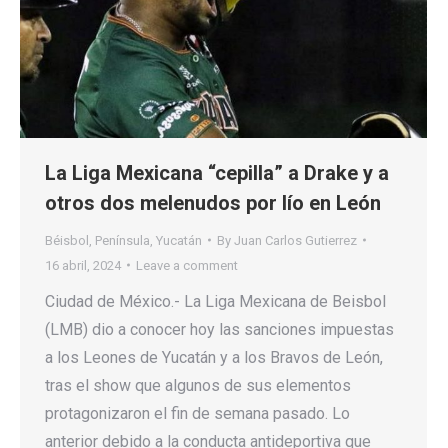
La Liga Mexicana “cepilla” a Drake y a
otros dos melenudos por lío en León
Béisbol
,
Península
,
Yucatán
By
Juan Carlos Gutierrez
16 abril, 2024
Leave a comment
Ciudad de México.- La Liga Mexicana de Beisbol
(LMB) dio a conocer hoy las sanciones impuestas
a los Leones de Yucatán y a los Bravos de León,
tras el show que algunos de sus elementos
protagonizaron el fin de semana pasado. Lo
anterior debido a la conducta antideportiva que