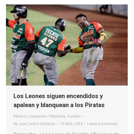
Los Leones siguen encendidos y
apalean y blanquean a los Piratas
Béisbol
,
Campeche
,
Península
,
Yucatán
By
Juan Carlos Gutierrez
19 abril, 2024
Leave a comment