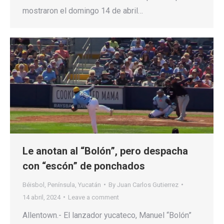
mostraron el domingo 14 de abril…
Le anotan al “Bolón”, pero despacha
con “escón” de ponchados
Béisbol
,
Península
,
Yucatán
By
Juan Carlos Gutierrez
14 abril, 2024
Leave a comment
Allentown.- El lanzador yucateco, Manuel “Bolón”