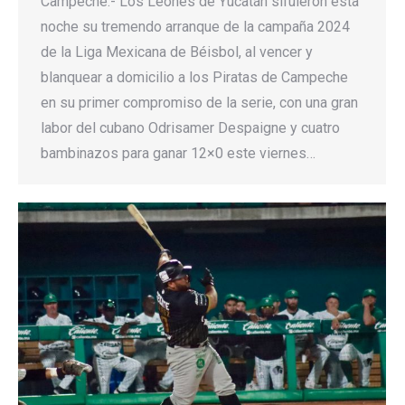
Campeche.- Los Leones de Yucatán sifuieron esta
noche su tremendo arranque de la campaña 2024
de la Liga Mexicana de Béisbol, al vencer y
blanquear a domicilio a los Piratas de Campeche
en su primer compromiso de la serie, con una gran
labor del cubano Odrisamer Despaigne y cuatro
bambinazos para ganar 12×0 este viernes…