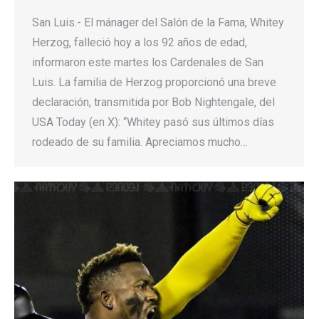
San Luis.- El mánager del Salón de la Fama, Whitey
Herzog, falleció hoy a los 92 años de edad,
informaron este martes los Cardenales de San
Luis. La familia de Herzog proporcionó una breve
declaración, transmitida por Bob Nightengale, del
USA Today (en X): “Whitey pasó sus últimos días
rodeado de su familia. Apreciamos mucho…