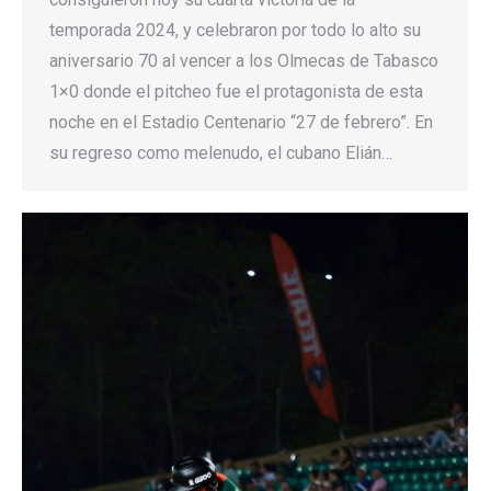
temporada 2024, y celebraron por todo lo alto su
aniversario 70 al vencer a los Olmecas de Tabasco
1×0 donde el pitcheo fue el protagonista de esta
noche en el Estadio Centenario “27 de febrero”. En
su regreso como melenudo, el cubano Elián…