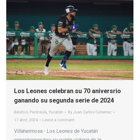
Los Leones celebran su 70 aniversrio
ganando su segunda serie de 2024
Béisbol
,
Península
,
Yucatán
By
Juan Carlos Gutierrez
17 abril, 2024
Leave a comment
Villahermosa.- Los Leones de Yucatán
consiguieron hoy su cuarta victoria de la