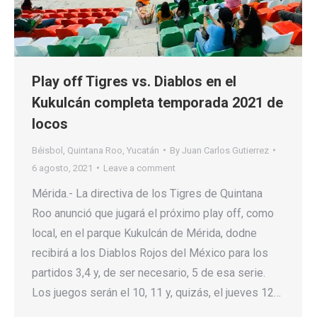
Play off Tigres vs. Diablos en el
Kukulcán completa temporada 2021 de
locos
Béisbol
,
Quintana Roo
,
Yucatán
By
Juan Carlos Gutierrez
6 agosto, 2021
Leave a comment
Mérida.- La directiva de los Tigres de Quintana
Roo anunció que jugará el próximo play off, como
local, en el parque Kukulcán de Mérida, dodne
recibirá a los Diablos Rojos del México para los
partidos 3,4 y, de ser necesario, 5 de esa serie.
Los juegos serán el 10, 11 y, quizás, el jueves 12…