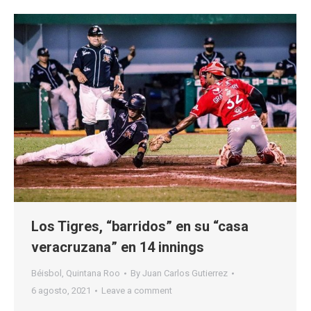
Los Tigres, “barridos” en su “casa
veracruzana” en 14 innings
Béisbol
,
Quintana Roo
By
Juan Carlos Gutierrez
6 agosto, 2021
Leave a comment