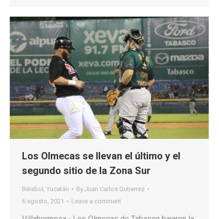
Los Olmecas se llevan el último y el
segundo sitio de la Zona Sur
Béisbol
,
Yucatán
By
Juan Carlos Gutierrez
6 agosto, 2021
Leave a comment
Villahermosa.- Los Olmecas de Tabasco bajaron la