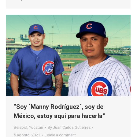
“Soy ´Manny Rodríguez´, soy de
México, estoy aquí para hacerla”
Béisbol
,
Yucatán
By
Juan Carlos Gutierrez
5 agosto, 2021
Leave a comment