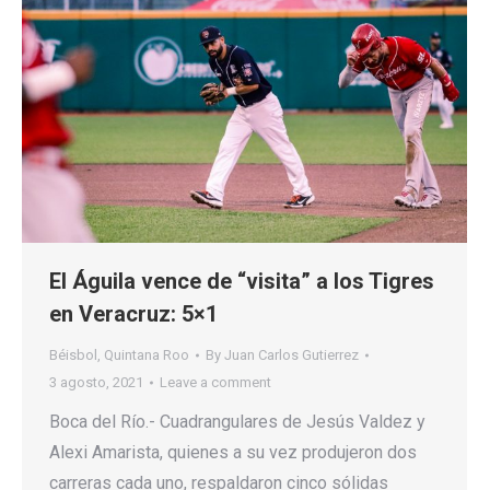
El Águila vence de “visita” a los Tigres
en Veracruz: 5×1
Béisbol
,
Quintana Roo
By
Juan Carlos Gutierrez
3 agosto, 2021
Leave a comment
Boca del Río.- Cuadrangulares de Jesús Valdez y
Alexi Amarista, quienes a su vez produjeron dos
carreras cada uno, respaldaron cinco sólidas