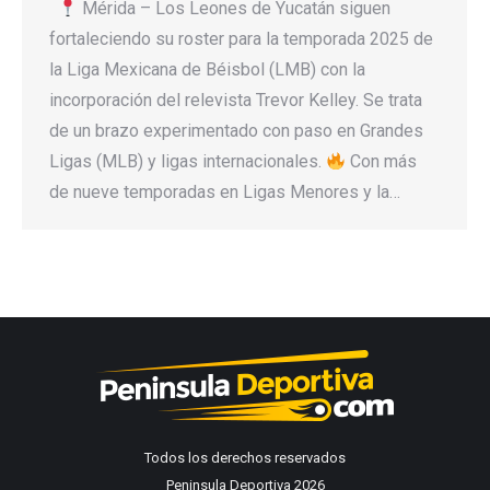
Mérida – Los Leones de Yucatán siguen
fortaleciendo su roster para la temporada 2025 de
la Liga Mexicana de Béisbol (LMB) con la
incorporación del relevista Trevor Kelley. Se trata
de un brazo experimentado con paso en Grandes
Ligas (MLB) y ligas internacionales.
Con más
de nueve temporadas en Ligas Menores y la…
Todos los derechos reservados
Peninsula Deportiva 2026