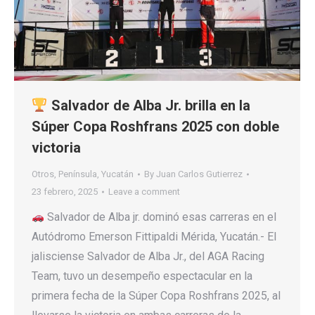
Salvador de Alba Jr. brilla en la
Súper Copa Roshfrans 2025 con doble
victoria
Otros
,
Península
,
Yucatán
By
Juan Carlos Gutierrez
23 febrero, 2025
Leave a comment
Salvador de Alba jr. dominó esas carreras en el
Autódromo Emerson Fittipaldi Mérida, Yucatán.- El
jalisciense Salvador de Alba Jr., del AGA Racing
Team, tuvo un desempeño espectacular en la
primera fecha de la Súper Copa Roshfrans 2025, al