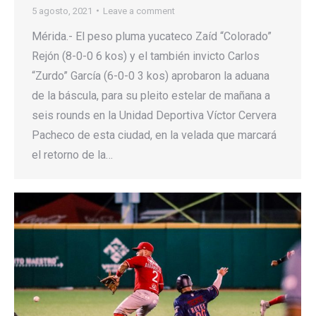
5 agosto, 2021
Leave a comment
Mérida.- El peso pluma yucateco Zaíd “Colorado”
Rejón (8-0-0 6 kos) y el también invicto Carlos
“Zurdo” García (6-0-0 3 kos) aprobaron la aduana
de la báscula, para su pleito estelar de mañana a
seis rounds en la Unidad Deportiva Víctor Cervera
Pacheco de esta ciudad, en la velada que marcará
el retorno de la…