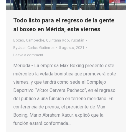
Todo listo para el regreso de la gente
al boxeo en Mérida, este viernes
Boxeo
,
Campeche
,
Quintana Roo
,
Yucatán
By
Juan Carlos Gutierrez
5 agosto, 2021
Leave a comment
Mérioda.- La empresa Max Boxing presentó este
miércoles la velada boxística que promoverá este
viernes, y que tendrá como sede el Complejo
Deportivo “Víctor Cervera Pacheco”, en el regreso
del público a una función en terreno meridano. En
conferencia de prensa, el presidente de Max
Boxing, Mario Abraham Xacur, explicó que la
función estará conformada…