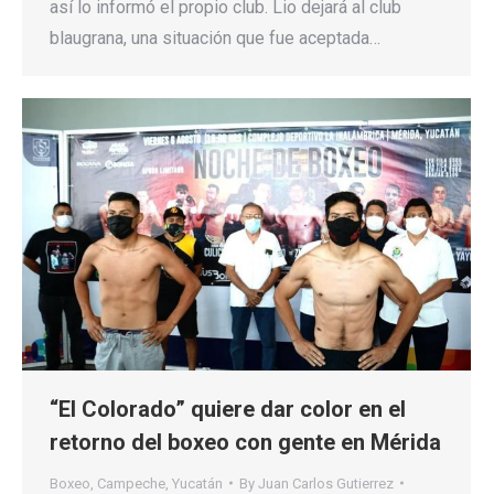
así lo informó el propio club. Lio dejará al club
blaugrana, una situación que fue aceptada…
“El Colorado” quiere dar color en el
retorno del boxeo con gente en Mérida
Boxeo
,
Campeche
,
Yucatán
By
Juan Carlos Gutierrez