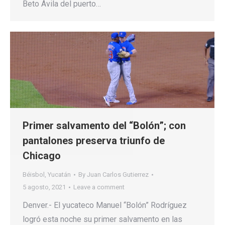
Beto Ávila del puerto…
Primer salvamento del “Bolón”; con
pantalones preserva triunfo de
Chicago
Béisbol
,
Yucatán
By
Juan Carlos Gutierrez
5 agosto, 2021
Leave a comment
Denver.- El yucateco Manuel “Bolón” Rodríguez
logró esta noche su primer salvamento en las