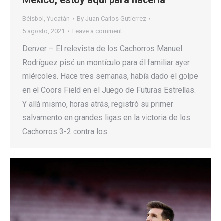
México, estoy aquí para hacerla”
Béisbol
,
Yucatán
By
Juan Carlos Gutierrez
5 agosto, 2021
Leave a comment
Denver – El relevista de los Cachorros Manuel
Rodríguez pisó un montículo para él familiar ayer
miércoles. Hace tres semanas, había dado el golpe
en el Coors Field en el Juego de Futuras Estrellas.
Y allá mismo, horas atrás, registró su primer
salvamento en grandes ligas en la victoria de los
Cachorros 3-2 contra los…