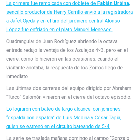
La primera fue remolcada con doblete de
Fabián Urbina
,
sencillo productor de Henry Carrillo envió a la registradora
a Jafet Ojeda y en el tiro del jardinero central Alonso
López fue enfriado en el plato Manuel Meneses.
Cuadrangular de Juan Rodríguez abriendo la octava
entrada redujo la ventaja de los Azulejos 4×3, pero en el
cierre, como lo hicieron en las ocasiones, cuando el
visitante anotaba, la respuesta de los Zorros llegó de
inmediato.
Las últimas dos carreras del equipo dirigido por Abraham
“Turco” Salomón vinieron en el cierre del octavo episodio.
Lo lograron con bateo de largo alcance, con jonrones
“espalda con espalda” de Luis Medina y César Tapia,
quien se estrenó en el circuito bateando de 5-4.
La serie se traslada mañana domingo al campo “Gonzalo