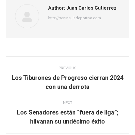
Author:
Juan Carlos Gutierrez
http://peninsuladeportiva.com
Post
PREVIOUS
navigation
Los Tiburones de Progreso cierran 2024
Previous
con una derrota
post:
NEXT
Los Senadores están “fuera de liga”;
Next
hilvanan su undécimo éxito
post: