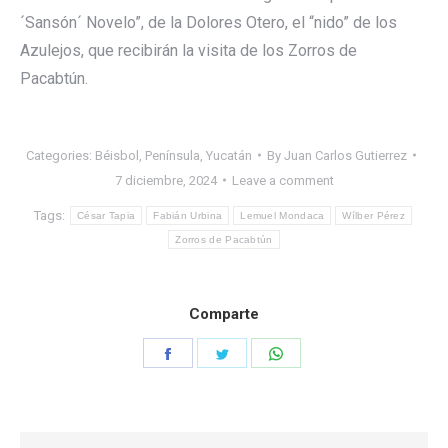
´Sansón´ Novelo”, de la Dolores Otero, el “nido” de los
Azulejos, que recibirán la visita de los Zorros de
Pacabtún.
Categories:
Béisbol
,
Península
,
Yucatán
By
Juan Carlos Gutierrez
7 diciembre, 2024
Leave a comment
Tags:
César Tapia
Fabián Urbina
Lemuel Mondaca
Wílber Pérez
Zorros de Pacabtún
Comparte
Share
Share
Share
on
on
on
Facebook
Twitter
WhatsApp