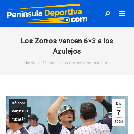
Search:
Los Zorros vencen 6×3 a los
Azulejos
You are here:
Home
Béisbol
Los Zorros vencen 6×3 a…
Béisbol
Dic
7
Península
Yucatán
2024