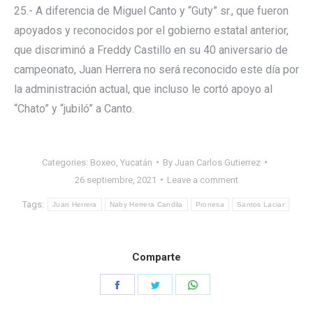
25.- A diferencia de Miguel Canto y “Guty” sr., que fueron
apoyados y reconocidos por el gobierno estatal anterior,
que discriminó a Freddy Castillo en su 40 aniversario de
campeonato, Juan Herrera no será reconocido este día por
la administración actual, que incluso le cortó apoyo al
“Chato” y “jubiló” a Canto.
Categories:
Boxeo
,
Yucatán
By
Juan Carlos Gutierrez
26 septiembre, 2021
Leave a comment
Tags:
Juan Herrera
Naby Herrera Candila
Pronesa
Santos Laciar
Comparte
Share
Share
Share
on
on
on