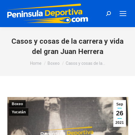
Search:
Casos y cosas de la carrera y vida
del gran Juan Herrera
You are here:
Home
Boxeo
Casos y cosas de la…
Boxeo
Sep
26
Yucatán
2021