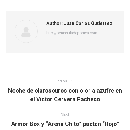
Facebook
Twitter
WhatsApp
Author:
Juan Carlos Gutierrez
http://peninsuladeportiva.com
Post
PREVIOUS
navigation
Noche de claroscuros con olor a azufre en
Previous
el Víctor Cervera Pacheco
post:
NEXT
Armor Box y “Arena Chito” pactan “Rojo”
Next