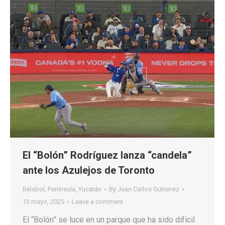
El “Bolón” Rodríguez lanza “candela”
ante los Azulejos de Toronto
Béisbol
,
Península
,
Yucatán
By
Juan Carlos Gutierrez
13 mayo, 2025
Leave a comment
El “Bolón” se luce en un parque que ha sido difícil