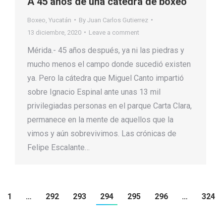
A 45 años de una cátedra de boxeo
Boxeo
,
Yucatán
By
Juan Carlos Gutierrez
13 diciembre, 2020
Leave a comment
Mérida.- 45 años después, ya ni las piedras y
mucho menos el campo donde sucedió existen
ya. Pero la cátedra que Miguel Canto impartió
sobre Ignacio Espinal ante unas 13 mil
privilegiadas personas en el parque Carta Clara,
permanece en la mente de aquellos que la
vimos y aún sobrevivimos. Las crónicas de
Felipe Escalante…
1
…
292
293
294
295
296
…
324