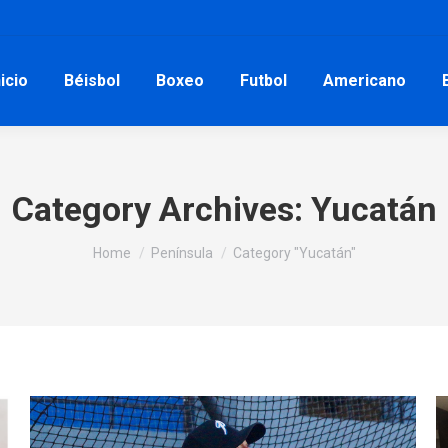
nicio
Béisbol
Boxeo
Futbol
Americano
Category Archives:
Yucatán
You are here:
Home
Península
Category "Yucatán"