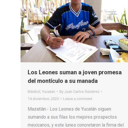
Los Leones suman a joven promesa
del montículo a su manada
Béisbol
,
Yucatán
By
Juan Carlos Gutierrez
14 diciembre, 2020
Leave a comment
Mazatlán.- Los Leones de Yucatán siguen
sumando a sus filas los mejores prospectos
mexicanos, y este lunes concretaron la firma del