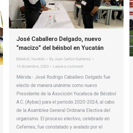
José Caballero Delgado, nuevo
“macizo” del béisbol en Yucatán
Béisbol
,
Yucatán
By
Juan Carlos Gutierrez
15 diciembre, 2020
Leave a comment
Mérida.- José Rodrigo Caballero Delgado fue
electo de manera unánime como nuevo
Presidente de la Asocición Yucateca de Béisbol
A.C. (Aybac) para el período 2020-2024, al cabo
de la Asamblea General Ordinaria Electiva del
organismo. El proceso electivo, celebrado en
Cefemex, fue constatado y avalado por el