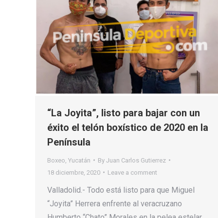
“La Joyita”, listo para bajar con un
éxito el telón boxístico de 2020 en la
Península
Boxeo
,
Yucatán
By
Juan Carlos Gutierrez
18 diciembre, 2020
Leave a comment
Valladolid.- Todo está listo para que Miguel
“Joyita” Herrera enfrente al veracruzano
Humberto “Chato” Morales en la pelea estelar