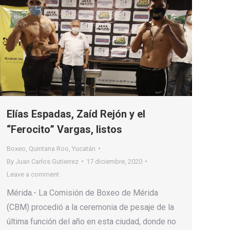
Elías Espadas, Zaíd Rejón y el
“Ferocito” Vargas, listos
Boxeo
,
Quintana Roo
,
Yucatán
By
Juan Carlos Gutierrez
17 diciembre, 2020
Leave a comment
Mérida.- La Comisión de Boxeo de Mérida
(CBM) procedió a la ceremonia de pesaje de la
última función del año en esta ciudad, donde no