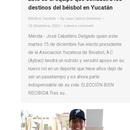
destinos del béisbol en Yucatán
Béisbol
,
Yucatán
By
Juan Carlos Gutierrez
15 diciembre, 2020
Leave a comment
Mérida.- José Caballero Delgado quien este
martes 15 de diciembre fue electo presidente
de la Asociación Yucateca de Beisbol, A.C
(Aybac) tendrá un nutrido y versátil apoyo en su
nuevo rol en un deporte que hace años dejó de
ser un pasatiempo y es ahora parte
indispensable de su vida. ELECCIÓN BIEN
RECIBIDA Tras su…