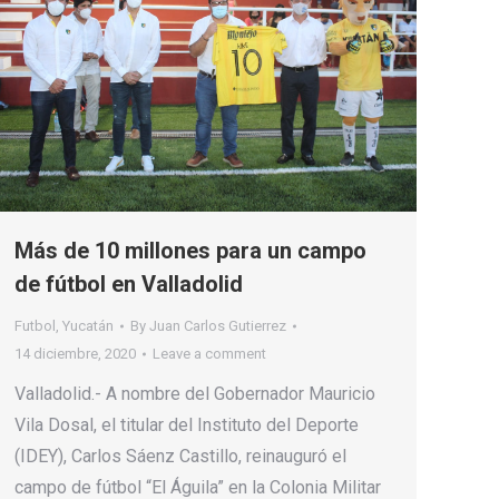
Más de 10 millones para un campo
de fútbol en Valladolid
Futbol
,
Yucatán
By
Juan Carlos Gutierrez
14 diciembre, 2020
Leave a comment
Valladolid.- A nombre del Gobernador Mauricio
Vila Dosal, el titular del Instituto del Deporte
(IDEY), Carlos Sáenz Castillo, reinauguró el
campo de fútbol “El Águila” en la Colonia Militar