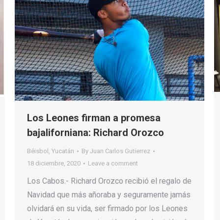
Los Leones firman a promesa
bajaliforniana: Richard Orozco
Béisbol
,
Yucatán
By
Juan Carlos Gutierrez
18 diciembre, 2020
Leave a comment
Los Cabos.- Richard Orozco recibió el regalo de
Navidad que más añoraba y seguramente jamás
olvidará en su vida, ser firmado por los Leones