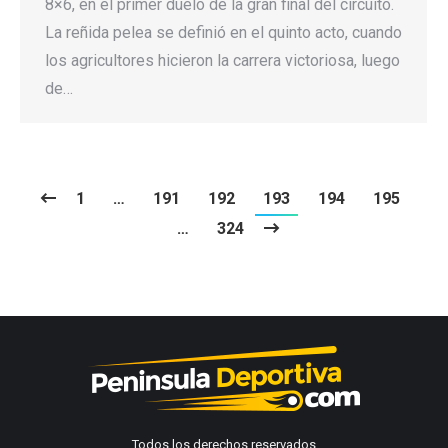
8×6, en el primer duelo de la gran final del circuito.
La reñida pelea se definió en el quinto acto, cuando
los agricultores hicieron la carrera victoriosa, luego
de…
1
…
191
192
193
194
195
…
324
Todos los derechos reservados