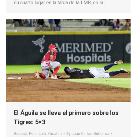
su cuarto lugar en la tabla de la LMB, en su…
El Águila se lleva el primero sobre los
Tigres: 5×3
Béisbol
,
Península
,
Yucatán
By
Juan Carlos Gutierrez