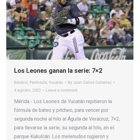
Los Leones ganan la serie: 7×2
Béisbol
,
Península
,
Yucatán
By
Juan Carlos Gutierrez
4 agosto, 2022
Leave a comment
Mérida.- Los Leones de Yucatán repitieron la
fórmula de bateo y pitcheo, para vencer por
segunda noche al hilo al Águila de Veracruz, 7×2,
para llevarse la serie, su segunda al hilo, en el
parque Kukulcán. Los melenudos rugieron y