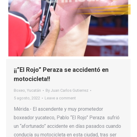
¡¡”El Rojo” Peraza se accidentó en
motocicleta!!
Boxeo
,
Yucatán
By
Juan Carlos Gutierrez
5 agosto, 2022
Leave a comment
Mérida.- El ascendente y muy prometedor
boxeador yucateco, Pablo “El Rojo” Peraza sufrió
un “afortunado” accidente en días pasados cuando
conducía su motocicleta en esta ciudad, tras ser