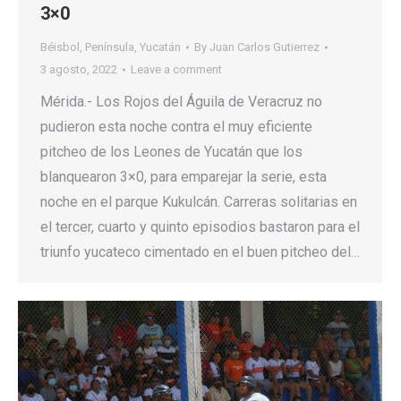
3×0
Béisbol
,
Península
,
Yucatán
By
Juan Carlos Gutierrez
3 agosto, 2022
Leave a comment
Mérida.- Los Rojos del Águila de Veracruz no
pudieron esta noche contra el muy eficiente
pitcheo de los Leones de Yucatán que los
blanquearon 3×0, para emparejar la serie, esta
noche en el parque Kukulcán. Carreras solitarias en
el tercer, cuarto y quinto episodios bastaron para el
triunfo yucateco cimentado en el buen pitcheo del…