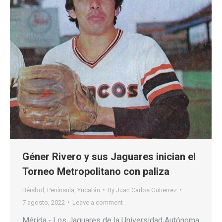
Géner Rivero y sus Jaguares inician el
Torneo Metropolitano con paliza
Béisbol
,
Península
,
Yucatán
By
Juan Carlos Gutierrez
7 agosto, 2022
Leave a comment
Mérida.- Los Jaguares de la Universidad Autónoma