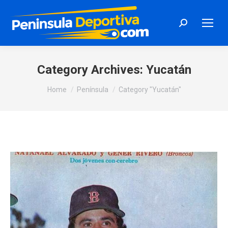
Search:
Category Archives:
Yucatán
You are here:
Home
Península
Category "Yucatán"