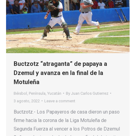
Buctzotz “atraganta” de papaya a
Dzemul y avanza en la final de la
Motuleña
Béisbol
,
Península
,
Yucatán
By
Juan Carlos Gutierrez
3 agosto, 2022
Leave a comment
Buctzotz.- Los Papayeros de casa dieron un paso
firme hacia la corona de la Liga Motuleña de
Segunda Fuerza al vencer a los Potros de Dzemul