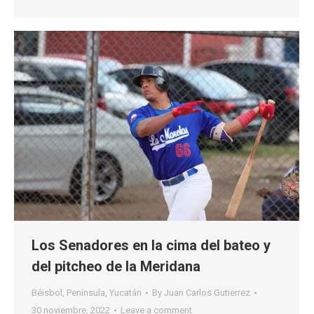
Los Senadores en la cima del bateo y
del pitcheo de la Meridana
Béisbol
,
Península
,
Yucatán
By
Juan Carlos Gutierrez
30 noviembre, 2022
Leave a comment