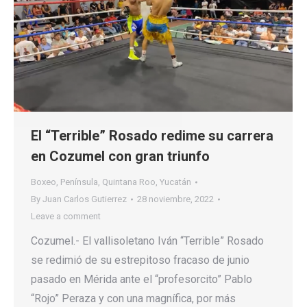
El “Terrible” Rosado redime su carrera
en Cozumel con gran triunfo
Boxeo
,
Península
,
Quintana Roo
,
Yucatán
By
Juan Carlos Gutierrez
28 noviembre, 2022
Leave a comment
Cozumel.- El vallisoletano Iván “Terrible” Rosado
se redimió de su estrepitoso fracaso de junio
pasado en Mérida ante el “profesorcito” Pablo
“Rojo” Peraza y con una magnífica, por más