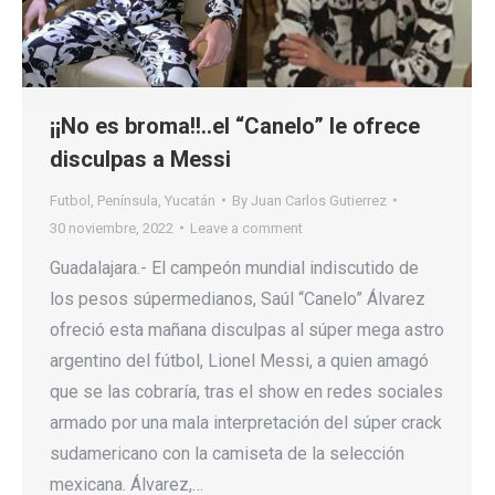
¡¡No es broma!!..el “Canelo” le ofrece
disculpas a Messi
Futbol
,
Península
,
Yucatán
By
Juan Carlos Gutierrez
30 noviembre, 2022
Leave a comment
Guadalajara.- El campeón mundial indiscutido de
los pesos súpermedianos, Saúl “Canelo” Álvarez
ofreció esta mañana disculpas al súper mega astro
argentino del fútbol, Lionel Messi, a quien amagó
que se las cobraría, tras el show en redes sociales
armado por una mala interpretación del súper crack
sudamericano con la camiseta de la selección
mexicana. Álvarez,…