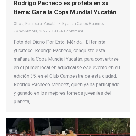
Rodrigo Pacheco es profeta en su
tierra: Gana la Copa Mundial Yucatán
Otros
,
Península
,
Yucatán
By
Juan Carlos Gutierrez
28 noviembre, 2022
Leave a comment
Foto del Diario Por Esto. Mérida.- El tenista
yucateco, Rodrigo Pacheco, conquistó esta
mañana la Copa Mundial Yucatán, para convertirse
en el primer local en adjudicarse ese evento en su
edición 35, en el Club Campestre de esta ciudad.
Rodrigo Pacheco Méndez, quien ya ha participado
y ganado en los mejores torneos juveniles del
planeta,…