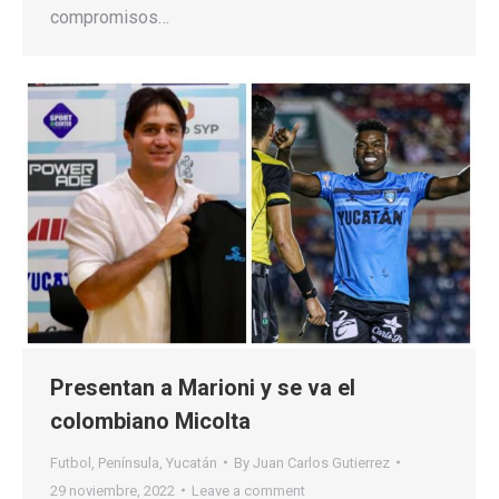
compromisos…
Presentan a Marioni y se va el
colombiano Micolta
Futbol
,
Península
,
Yucatán
By
Juan Carlos Gutierrez
29 noviembre, 2022
Leave a comment