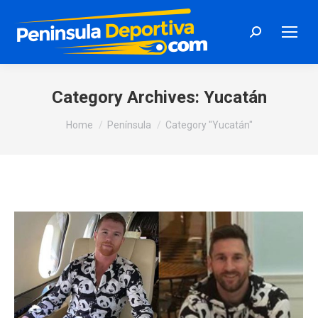
Search:
Category Archives:
Yucatán
You are here:
Home
Península
Category "Yucatán"